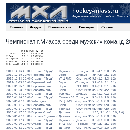
hockey-miass.ru
Федерация хоккея с шайбой г.Миасса
Главная
Форум
Пользователи
Команды
Сезоны
Чемпионат г.Миасса среди мужских команд 20
И
В
ВО
ПО
П
Ш
О
1.
Динамо
12
9
1
1
1
55-26
30
2.
Заря
12
7
1
1
3
59-28
24
3.
УРЦ ЯМЗ
12
5
1
0
6
50-60
17
4.
Торпедо
12
3
0
1
8
41-62
10
5.
Спутник 95
12
3
0
0
9
26-55
9
2019-12-16 20:00
Стадион "Труд"
Спутник 95
-
Торпедо
8:3 (4:1, 2:0, 2:2)
2019-12-18 20:00
Первомайский
Заря
-
Динамо
3:4 (0:0, 2:1, 1:3)
2019-12-23 20:00
Стадион "Труд"
УРЦ ЯМЗ
-
Спутник 95
5:7 (1:2, 3:3, 1:2)
2019-12-25 20:00
Первомайский
Заря
-
Торпедо
5:2 (0:0, 2:1, 3:1)
2020-01-05 13:00
Первомайский
Заря
-
УРЦ ЯМЗ
9:4 (2:0, 2:1, 5:3)
2020-01-08 16:00
Первомайский
Заря
-
Спутник 95
8:2 (2:0, 4:2, 2:0)
2020-01-13 20:00
Стадион "Труд"
Торпедо
-
Динамо
2:6 (1:1, 0:2, 1:3)
2020-01-16 20:00
Стадион "Труд"
Спутник 95
-
Торпедо
5:0 (1:0, 3:0, 1:0)
2020-01-17 20:00
Чебаркуль
УРЦ ЯМЗ
-
Спутник 95
5:0 (5:0, 0:0, 0:0)
2020-01-17 20:00
Первомайский
Заря
-
Спутник 95
5:0 (5:0, 0:0, 0:0)
2020-01-17 20:00
Стадион "Труд"
Торпедо
-
Спутник 95
5:0 (5:0, 0:0, 0:0)
2020-01-17 20:30
Первомайский
Динамо
-
Заря
3:2Д (2:1, 0:1, 0:0, 1:0)
2020-01-17 20:00
Стадион "Динамо"
Динамо
-
Спутник 95
5:0 (5:0, 0:0, 0:0)
2020-01-17 20:00
Стадион "Труд"
Спутник 95
-
Динамо
0:5 (0:5, 0:0, 0:0)
2020-01-20 20:00
Стадион "Труд"
УРЦ ЯМЗ
-
Торпедо
6:4 (2:3, 1:1, 3:0)
2020-01-22 20:00
Стадион "Труд"
Динамо
-
Спутник 95
1:0 (0:0, 1:0, 0:0)