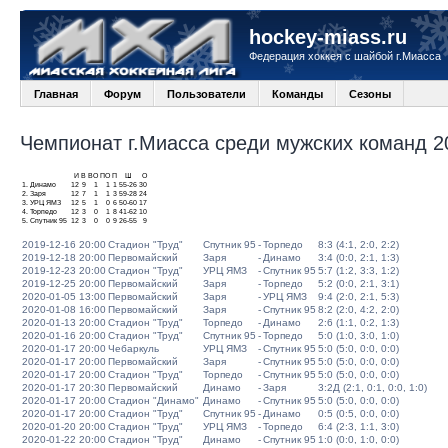
hockey-miass.ru
Федерация хоккея с шайбой г.Миасса
Главная
Форум
Пользователи
Команды
Сезоны
Чемпионат г.Миасса среди мужских команд 20
И
В
ВО
ПО
П
Ш
О
1.
Динамо
12
9
1
1
1
55-26
30
2.
Заря
12
7
1
1
3
59-28
24
3.
УРЦ ЯМЗ
12
5
1
0
6
50-60
17
4.
Торпедо
12
3
0
1
8
41-62
10
5.
Спутник 95
12
3
0
0
9
26-55
9
2019-12-16 20:00
Стадион "Труд"
Спутник 95
-
Торпедо
8:3 (4:1, 2:0, 2:2)
2019-12-18 20:00
Первомайский
Заря
-
Динамо
3:4 (0:0, 2:1, 1:3)
2019-12-23 20:00
Стадион "Труд"
УРЦ ЯМЗ
-
Спутник 95
5:7 (1:2, 3:3, 1:2)
2019-12-25 20:00
Первомайский
Заря
-
Торпедо
5:2 (0:0, 2:1, 3:1)
2020-01-05 13:00
Первомайский
Заря
-
УРЦ ЯМЗ
9:4 (2:0, 2:1, 5:3)
2020-01-08 16:00
Первомайский
Заря
-
Спутник 95
8:2 (2:0, 4:2, 2:0)
2020-01-13 20:00
Стадион "Труд"
Торпедо
-
Динамо
2:6 (1:1, 0:2, 1:3)
2020-01-16 20:00
Стадион "Труд"
Спутник 95
-
Торпедо
5:0 (1:0, 3:0, 1:0)
2020-01-17 20:00
Чебаркуль
УРЦ ЯМЗ
-
Спутник 95
5:0 (5:0, 0:0, 0:0)
2020-01-17 20:00
Первомайский
Заря
-
Спутник 95
5:0 (5:0, 0:0, 0:0)
2020-01-17 20:00
Стадион "Труд"
Торпедо
-
Спутник 95
5:0 (5:0, 0:0, 0:0)
2020-01-17 20:30
Первомайский
Динамо
-
Заря
3:2Д (2:1, 0:1, 0:0, 1:0)
2020-01-17 20:00
Стадион "Динамо"
Динамо
-
Спутник 95
5:0 (5:0, 0:0, 0:0)
2020-01-17 20:00
Стадион "Труд"
Спутник 95
-
Динамо
0:5 (0:5, 0:0, 0:0)
2020-01-20 20:00
Стадион "Труд"
УРЦ ЯМЗ
-
Торпедо
6:4 (2:3, 1:1, 3:0)
2020-01-22 20:00
Стадион "Труд"
Динамо
-
Спутник 95
1:0 (0:0, 1:0, 0:0)