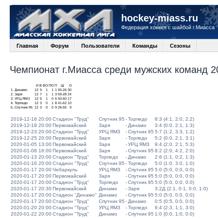
hockey-miass.ru
Федерация хоккея с шайбой г.Миасса
Главная
Форум
Пользователи
Команды
Сезоны
Чемпионат г.Миасса среди мужских команд 20
И
В
ВО
ПО
П
Ш
О
1.
Динамо
12
9
1
1
1
55-26
30
2.
Заря
12
7
1
1
3
59-28
24
3.
УРЦ ЯМЗ
12
5
1
0
6
50-60
17
4.
Торпедо
12
3
0
1
8
41-62
10
5.
Спутник 95
12
3
0
0
9
26-55
9
2019-12-16 20:00
Стадион "Труд"
Спутник 95
-
Торпедо
8:3 (4:1, 2:0, 2:2)
2019-12-18 20:00
Первомайский
Заря
-
Динамо
3:4 (0:0, 2:1, 1:3)
2019-12-23 20:00
Стадион "Труд"
УРЦ ЯМЗ
-
Спутник 95
5:7 (1:2, 3:3, 1:2)
2019-12-25 20:00
Первомайский
Заря
-
Торпедо
5:2 (0:0, 2:1, 3:1)
2020-01-05 13:00
Первомайский
Заря
-
УРЦ ЯМЗ
9:4 (2:0, 2:1, 5:3)
2020-01-08 16:00
Первомайский
Заря
-
Спутник 95
8:2 (2:0, 4:2, 2:0)
2020-01-13 20:00
Стадион "Труд"
Торпедо
-
Динамо
2:6 (1:1, 0:2, 1:3)
2020-01-16 20:00
Стадион "Труд"
Спутник 95
-
Торпедо
5:0 (1:0, 3:0, 1:0)
2020-01-17 20:00
Чебаркуль
УРЦ ЯМЗ
-
Спутник 95
5:0 (5:0, 0:0, 0:0)
2020-01-17 20:00
Первомайский
Заря
-
Спутник 95
5:0 (5:0, 0:0, 0:0)
2020-01-17 20:00
Стадион "Труд"
Торпедо
-
Спутник 95
5:0 (5:0, 0:0, 0:0)
2020-01-17 20:30
Первомайский
Динамо
-
Заря
3:2Д (2:1, 0:1, 0:0, 1:0)
2020-01-17 20:00
Стадион "Динамо"
Динамо
-
Спутник 95
5:0 (5:0, 0:0, 0:0)
2020-01-17 20:00
Стадион "Труд"
Спутник 95
-
Динамо
0:5 (0:5, 0:0, 0:0)
2020-01-20 20:00
Стадион "Труд"
УРЦ ЯМЗ
-
Торпедо
6:4 (2:3, 1:1, 3:0)
2020-01-22 20:00
Стадион "Труд"
Динамо
-
Спутник 95
1:0 (0:0, 1:0, 0:0)