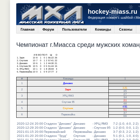
hockey-miass.ru
Федерация хоккея с шайбой г.М
Главная
Форум
Пользователи
Команды
Сезоны
Чемпионат г.Миасса среди мужских команд
И
В
ВО
ПО
П
Ш
О
1.
Заря
10
8
1
0
1
66-22
26
2.
Спутник
10
7
0
1
2
57-41
22
3.
Динамо
10
6
1
1
2
44-30
21
4.
Спутник 95
10
5
0
0
5
51-44
15
5.
УРЦ ЯМЗ
10
1
0
1
8
28-59
4
6.
Первомайка
10
0
1
0
9
27-77
2
#
Команда
1
.
1
Динамо
.
3:2Б
2
Заря
4:5
2:7
3
УРЦ ЯМЗ
3:4
2:1
4
Спутник 95
4:6
4:5Б
5
Спутник
5:1
3:7
6
Первомайка
0:6
2020-12-24 20:00
Стадион "Динамо"
Динамо
-
УРЦ ЯМЗ
7:2 (1:0, 4:0, 2:2)
2020-12-29 20:00
Стадион "Динамо"
Динамо
-
Спутник 95
1:2 (0:0, 0:0, 1:2)
2021-01-15 20:00
Первомайский
Первомайка
-
Динамо
3:7 (0:3, 2:2, 1:2)
2021-01-20 20:00
Стадион "Труд"
Спутник
-
Динамо
5:1 (0:1, 1:0, 4:0)
2021-01-21 20:00
Стадион "Лотор"
Спутник 95
-
УРЦ ЯМЗ
3:0 (1:0, 2:0, 0:0)