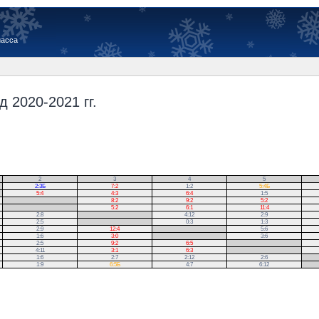
иасса
 2020-2021 гг.
2
3
4
5
2:3Б
7:2
1:2
5:4Б
5:4
4:3
6:4
1:5
.
8:2
9:2
5:2
.
5:2
6:1
11:4
2:8
.
4:12
2:9
2:5
.
0:3
1:3
2:9
12:4
.
5:6
1:6
3:0
.
3:6
2:5
9:2
6:5
.
4:11
3:1
6:3
.
1:6
2:7
2:12
2:6
.
1:9
6:5Б
4:7
6:12
.