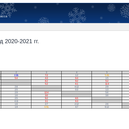
иасса
 2020-2021 гг.
2
3
4
5
2:3Б
7:2
1:2
5:4Б
5:4
4:3
6:4
1:5
.
8:2
9:2
5:2
.
5:2
6:1
11:4
2:8
.
4:12
2:9
2:5
.
0:3
1:3
2:9
12:4
.
5:6
1:6
3:0
.
3:6
2:5
9:2
6:5
.
4:11
3:1
6:3
.
1:6
2:7
2:12
2:6
.
1:9
6:5Б
4:7
6:12
.