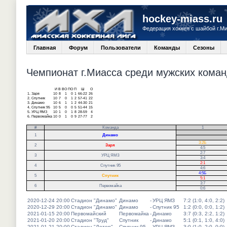
hockey-miass.ru
Федерация хоккея с шайбой г.М
Главная
Форум
Пользователи
Команды
Сезоны
Чемпионат г.Миасса среди мужских команд
И
В
ВО
ПО
П
Ш
О
1.
Заря
10
8
1
0
1
66-22
26
2.
Спутник
10
7
0
1
2
57-41
22
3.
Динамо
10
6
1
1
2
44-30
21
4.
Спутник 95
10
5
0
0
5
51-44
15
5.
УРЦ ЯМЗ
10
1
0
1
8
28-59
4
6.
Первомайка
10
0
1
0
9
27-77
2
#
Команда
1
.
1
Динамо
.
3:2Б
2
Заря
4:5
2:7
3
УРЦ ЯМЗ
3:4
2:1
4
Спутник 95
4:6
4:5Б
5
Спутник
5:1
3:7
6
Первомайка
0:6
2020-12-24 20:00
Стадион "Динамо"
Динамо
-
УРЦ ЯМЗ
7:2 (1:0, 4:0, 2:2)
2020-12-29 20:00
Стадион "Динамо"
Динамо
-
Спутник 95
1:2 (0:0, 0:0, 1:2)
2021-01-15 20:00
Первомайский
Первомайка
-
Динамо
3:7 (0:3, 2:2, 1:2)
2021-01-20 20:00
Стадион "Труд"
Спутник
-
Динамо
5:1 (0:1, 1:0, 4:0)
2021-01-21 20:00
Стадион "Лотор"
Спутник 95
-
УРЦ ЯМЗ
3:0 (1:0, 2:0, 0:0)