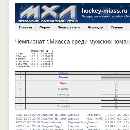
hockey-miass.ru
Федерация хоккея с шайбой г.М
Главная
Форум
Пользователи
Команды
Сезоны
Чемпионат г.Миасса среди мужских команд
И
В
ВО
ПО
П
Ш
О
1.
Заря
10
8
1
0
1
66-22
26
2.
Спутник
10
7
0
1
2
57-41
22
3.
Динамо
10
6
1
1
2
44-30
21
4.
Спутник 95
10
5
0
0
5
51-44
15
5.
УРЦ ЯМЗ
10
1
0
1
8
28-59
4
6.
Первомайка
10
0
1
0
9
27-77
2
#
Команда
1
.
1
Динамо
.
3:2Б
2
Заря
4:5
2:7
3
УРЦ ЯМЗ
3:4
2:1
4
Спутник 95
4:6
4:5Б
5
Спутник
5:1
3:7
6
Первомайка
0:6
2020-12-24 20:00
Стадион "Динамо"
Динамо
-
УРЦ ЯМЗ
7:2 (1:0, 4:0, 2:2)
2020-12-29 20:00
Стадион "Динамо"
Динамо
-
Спутник 95
1:2 (0:0, 0:0, 1:2)
2021-01-15 20:00
Первомайский
Первомайка
-
Динамо
3:7 (0:3, 2:2, 1:2)
2021-01-20 20:00
Стадион "Труд"
Спутник
-
Динамо
5:1 (0:1, 1:0, 4:0)
2021-01-21 20:00
Стадион "Лотор"
Спутник 95
-
УРЦ ЯМЗ
3:0 (1:0, 2:0, 0:0)