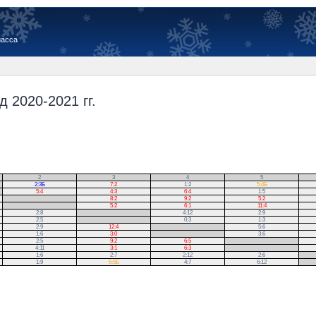
иасса
 2020-2021 гг.
2
3
4
5
2:3Б
7:2
1:2
5:4Б
5:4
4:3
6:4
1:5
.
8:2
9:2
5:2
.
5:2
6:1
11:4
2:8
.
4:12
2:9
2:5
.
0:3
1:3
2:9
12:4
.
5:6
1:6
3:0
.
3:6
2:5
9:2
6:5
.
4:11
3:1
6:3
.
1:6
2:7
2:12
2:6
.
1:9
6:5Б
4:7
6:12
.