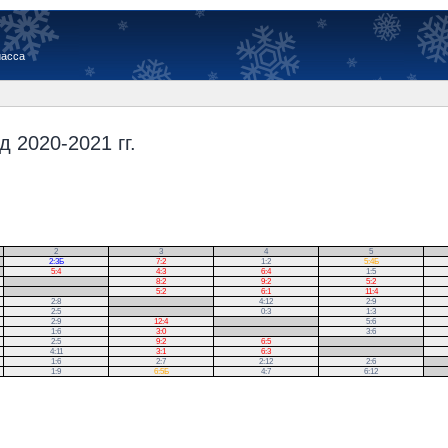
иасса
 2020-2021 гг.
2
3
4
5
2:3Б
7:2
1:2
5:4Б
5:4
4:3
6:4
1:5
.
8:2
9:2
5:2
.
5:2
6:1
11:4
2:8
.
4:12
2:9
2:5
.
0:3
1:3
2:9
12:4
.
5:6
1:6
3:0
.
3:6
2:5
9:2
6:5
.
4:11
3:1
6:3
.
1:6
2:7
2:12
2:6
.
1:9
6:5Б
4:7
6:12
.