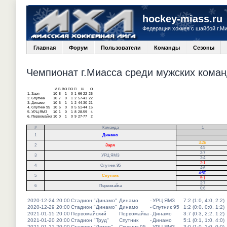
hockey-miass.ru
Федерация хоккея с шайбой г.М
Главная
Форум
Пользователи
Команды
Сезоны
Чемпионат г.Миасса среди мужских команд
И
В
ВО
ПО
П
Ш
О
1.
Заря
10
8
1
0
1
66-22
26
2.
Спутник
10
7
0
1
2
57-41
22
3.
Динамо
10
6
1
1
2
44-30
21
4.
Спутник 95
10
5
0
0
5
51-44
15
5.
УРЦ ЯМЗ
10
1
0
1
8
28-59
4
6.
Первомайка
10
0
1
0
9
27-77
2
#
Команда
1
.
1
Динамо
.
3:2Б
2
Заря
4:5
2:7
3
УРЦ ЯМЗ
3:4
2:1
4
Спутник 95
4:6
4:5Б
5
Спутник
5:1
3:7
6
Первомайка
0:6
2020-12-24 20:00
Стадион "Динамо"
Динамо
-
УРЦ ЯМЗ
7:2 (1:0, 4:0, 2:2)
2020-12-29 20:00
Стадион "Динамо"
Динамо
-
Спутник 95
1:2 (0:0, 0:0, 1:2)
2021-01-15 20:00
Первомайский
Первомайка
-
Динамо
3:7 (0:3, 2:2, 1:2)
2021-01-20 20:00
Стадион "Труд"
Спутник
-
Динамо
5:1 (0:1, 1:0, 4:0)
2021-01-21 20:00
Стадион "Лотор"
Спутник 95
-
УРЦ ЯМЗ
3:0 (1:0, 2:0, 0:0)