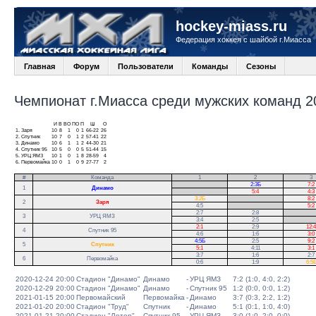
hockey-miass.ru
Федерация хоккея с шайбой г.Миасса
Главная
Форум
Пользователи
Команды
Сезоны
Чемпионат г.Миасса среди мужских команд 20
И
В
ВО
ПО
П
Ш
О
1.
Заря
10
8
1
0
1
66-22
26
2.
Спутник
10
7
0
1
2
57-41
22
3.
Динамо
10
6
1
1
2
44-30
21
4.
Спутник 95
10
5
0
0
5
51-44
15
5.
УРЦ ЯМЗ
10
1
0
1
8
28-59
4
6.
Первомайка
10
0
1
0
9
27-77
2
#
Команда
1
2
3
.
2:3Б
7:2
1
Динамо
.
5:4
4:3
3:2Б
.
8:2
2
Заря
4:5
.
5:2
2:7
2:8
.
3
УРЦ ЯМЗ
3:4
2:5
.
2:1
2:9
12:4
4
Спутник 95
4:6
1:6
3:0
4:5Б
2:5
9:2
5
Спутник
5:1
4:11
3:1
3:7
1:6
2:7
6
Первомайка
0:6
1:9
6:5
2020-12-24 20:00
Стадион "Динамо"
Динамо
-
УРЦ ЯМЗ
7:2 (1:0, 4:0, 2:2)
2020-12-29 20:00
Стадион "Динамо"
Динамо
-
Спутник 95
1:2 (0:0, 0:0, 1:2)
2021-01-15 20:00
Первомайский
Первомайка
-
Динамо
3:7 (0:3, 2:2, 1:2)
2021-01-20 20:00
Стадион "Труд"
Спутник
-
Динамо
5:1 (0:1, 1:0, 4:0)
2021-01-21 20:00
Стадион "Лотор"
Спутник 95
-
УРЦ ЯМЗ
3:0 (1:0, 2:0, 0:0)