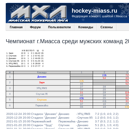
hockey-miass.ru
Федерация хоккея с шайбой г.Миасса
Главная
Форум
Пользователи
Команды
Сезоны
Чемпионат г.Миасса среди мужских команд 20
И
В
ВО
ПО
П
Ш
О
1.
Заря
10
8
1
0
1
66-22
26
2.
Спутник
10
7
0
1
2
57-41
22
3.
Динамо
10
6
1
1
2
44-30
21
4.
Спутник 95
10
5
0
0
5
51-44
15
5.
УРЦ ЯМЗ
10
1
0
1
8
28-59
4
6.
Первомайка
10
0
1
0
9
27-77
2
#
Команда
1
2
3
.
2:3Б
7:2
1
Динамо
.
5:4
4:3
3:2Б
.
8:2
2
Заря
4:5
.
5:2
2:7
2:8
.
3
УРЦ ЯМЗ
3:4
2:5
.
2:1
2:9
12:4
4
Спутник 95
4:6
1:6
3:0
4:5Б
2:5
9:2
5
Спутник
5:1
4:11
3:1
3:7
1:6
2:7
6
Первомайка
0:6
1:9
6:5
2020-12-24 20:00
Стадион "Динамо"
Динамо
-
УРЦ ЯМЗ
7:2 (1:0, 4:0, 2:2)
2020-12-29 20:00
Стадион "Динамо"
Динамо
-
Спутник 95
1:2 (0:0, 0:0, 1:2)
2021-01-15 20:00
Первомайский
Первомайка
-
Динамо
3:7 (0:3, 2:2, 1:2)
2021-01-20 20:00
Стадион "Труд"
Спутник
-
Динамо
5:1 (0:1, 1:0, 4:0)
2021-01-21 20:00
Стадион "Лотор"
Спутник 95
-
УРЦ ЯМЗ
3:0 (1:0, 2:0, 0:0)