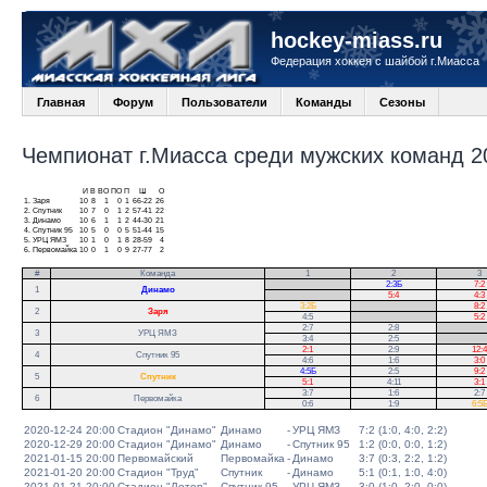
hockey-miass.ru
Федерация хоккея с шайбой г.Миасса
Главная
Форум
Пользователи
Команды
Сезоны
Чемпионат г.Миасса среди мужских команд 20
И
В
ВО
ПО
П
Ш
О
1.
Заря
10
8
1
0
1
66-22
26
2.
Спутник
10
7
0
1
2
57-41
22
3.
Динамо
10
6
1
1
2
44-30
21
4.
Спутник 95
10
5
0
0
5
51-44
15
5.
УРЦ ЯМЗ
10
1
0
1
8
28-59
4
6.
Первомайка
10
0
1
0
9
27-77
2
#
Команда
1
2
3
.
2:3Б
7:2
1
Динамо
.
5:4
4:3
3:2Б
.
8:2
2
Заря
4:5
.
5:2
2:7
2:8
.
3
УРЦ ЯМЗ
3:4
2:5
.
2:1
2:9
12:4
4
Спутник 95
4:6
1:6
3:0
4:5Б
2:5
9:2
5
Спутник
5:1
4:11
3:1
3:7
1:6
2:7
6
Первомайка
0:6
1:9
6:5
2020-12-24 20:00
Стадион "Динамо"
Динамо
-
УРЦ ЯМЗ
7:2 (1:0, 4:0, 2:2)
2020-12-29 20:00
Стадион "Динамо"
Динамо
-
Спутник 95
1:2 (0:0, 0:0, 1:2)
2021-01-15 20:00
Первомайский
Первомайка
-
Динамо
3:7 (0:3, 2:2, 1:2)
2021-01-20 20:00
Стадион "Труд"
Спутник
-
Динамо
5:1 (0:1, 1:0, 4:0)
2021-01-21 20:00
Стадион "Лотор"
Спутник 95
-
УРЦ ЯМЗ
3:0 (1:0, 2:0, 0:0)