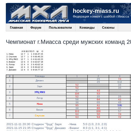
hockey-miass.ru
Федерация хоккея с шайбой г.Миасса
Главная
Форум
Пользователи
Команды
Сезоны
Чемпионат г.Миасса среди мужских команд 20
И
В
ВО
ПО
П
Ш
О
1.
Ника
12
7
1
1
3
64-47
24
2.
Спутник
12
7
1
0
4
65-46
23
3.
УРЦ ЯМЗ
12
7
1
0
4
61-53
23
4.
Викинг
12
6
0
0
6
62-67
18
5.
Лотор
12
4
0
2
6
43-52
14
6.
Заря
12
4
0
0
8
45-52
12
7.
Динамо
12
4
0
0
8
54-77
12
#
Команда
1
2
3
.
2:5
7:4
1
Динамо
.
2:5
6:13
5:2
.
3:4
2
Заря
5:2
.
3:5
4:7
4:3
.
3
УРЦ ЯМЗ
13:6
5:3
.
5:2
3:5
2:5
.
4
Лотор
5:6
6:4
4:1
.
3:6
0:5
4:5
5
Ника
9:5
4:1
5:6Б
3:8
6:5
0:5
6
Викинг
13:3
10:6
5:7
6:4
5:0
7:4
7
Спутник
6:3
5:3
7:2
2021-11-11 20:30
Стадион "Труд"
Заря
-
Ника
5:0 (1:0, 2:0, 2:0)
2021-11-15 21:35
Стадион "Труд"
Динамо
-
Викинг
8:3 (1:1, 3:1, 4:1)