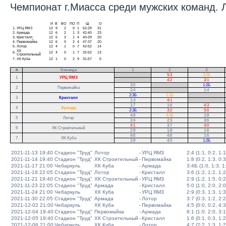
Чемпионат г.Миасса среди мужских команд. Ли
И
В
ВО
ПО
П
Ш
О
1.
УРЦ ЯМЗ
12
9
2
0
1
62-29
31
2.
Армада
12
6
2
1
3
42-40
23
3.
Кристалл
12
5
2
1
4
40-29
20
4.
Первомайка
12
6
0
2
4
47-37
20
5.
Лотор
12
4
1
0
7
42-52
14
ХК
6.
12
4
0
1
7
32-52
13
Строительный
7.
ХК Куба
12
1
0
2
9
31-57
5
#
Команда
1
2
3
.
5:3
3:2Б
1
УРЦ ЯМЗ
.
4:2
3:1
3:5
.
1:2Б
2
Первомайка
2:4
.
1:4
2:3Б
2:1Б
.
3
Кристалл
1:3
4:1
.
1:7
1:6
4:3
.
4
Армада
2:3Б
3:2
5:0
.
4:8
4:3Б
2:8
5
Лотор
2:4
2:3
3:6
4:1
3:7
4:0
6
ХК Строительный
2:9
1:8
1:6
4:6
4:6
1:6
7
ХК Куба
2:9
4:5
1:2Б
2021-11-13 19:40
Стадион "Труд"
Лотор
-
УРЦ ЯМЗ
2:4 (1:1, 0:2, 1:1
2021-11-14 19:40
Стадион "Труд"
ХК Строительный
-
Первомайка
1:8 (0:2, 1:3, 0:3
2021-11-17 21:00
Чебаркуль
ХК Куба
-
Армада
3:4Б (1:0, 1:3, 1:
2021-11-19 22:05
Стадион "Труд"
Лотор
-
Кристалл
3:6 (1:2, 1:2, 1:2
2021-11-21 19:40
Стадион "Труд"
ХК Строительный
-
УРЦ ЯМЗ
2:9 (1:2, 1:5, 0:2
2021-11-23 22:05
Стадион "Труд"
Армада
-
Кристалл
5:0 (1:0, 2:0, 2:0
2021-11-24 21:00
Чебаркуль
ХК Куба
-
УРЦ ЯМЗ
2:9 (0:3, 1:3, 1:3
2021-11-30 22:05
Стадион "Труд"
Армада
-
Лотор
3:7 (0:3, 1:2, 2:2
2021-12-02 21:00
Чебаркуль
ХК Куба
-
Первомайка
4:5 (0:0, 0:2, 4:3
2021-12-04 19:40
Стадион "Труд"
Первомайка
-
Армада
6:1 (1:0, 2:0, 3:1
2021-12-05 19:40
Стадион "Труд"
ХК Строительный
-
Кристалл
1:6 (0:1, 0:3, 1:2
2021-12-06 21:00
Чебаркуль
ХК Куба
-
Лотор
4:7 (2:2, 1:3, 1:2