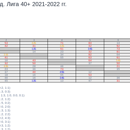
. Лига 40+ 2021-2022 гг.
2
3
4
5
6
5:3
3:2Б
7:1
8:4
1:4
4:2
3:1
3:2Б
4:2
9:2
1:2Б
6:1
3:4Б
7:3
1:4
2:3
3:2
8:1
2:1Б
.
3:4
8:2
0:4
4:1
.
0:5
6:3
6:1
1:6
4:3
.
6:4
5:4Б
3:2
5:0
.
3:7
5:0
4:3Б
2:8
4:6
.
2:1
2:3
3:6
7:3
.
3:5
3:7
4:0
4:5Б
1:2
.
1:8
1:6
0:5
5:3
.
4:6
1:6
3:4Б
1:2
3:6
4:5
1:2Б
1:3
4:7
3:1
0:2, 1:1)
1:3, 0:3)
 1:3, 1:0, 0:0, 0:1)
1:2, 1:2)
1:5, 0:2)
2:0, 2:0)
1:3, 1:3)
1:2, 2:2)
0:2, 4:3)
2:0, 3:1)
0:3, 1:2)
1:3, 1:2)