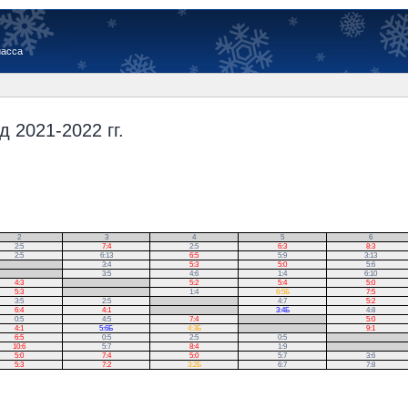
иасса
 2021-2022 гг.
2
3
4
5
6
2:5
7:4
2:5
6:3
8:3
2:5
6:13
6:5
5:9
3:13
3:4
5:3
5:0
5:6
3:5
4:6
1:4
6:10
4:3
.
5:2
5:4
5:0
5:3
.
1:4
6:5Б
7:5
3:5
2:5
.
4:7
5:2
6:4
4:1
.
3:4Б
4:8
0:5
4:5
7:4
.
5:0
4:1
5:6Б
4:3Б
.
9:1
6:5
0:5
2:5
0:5
.
10:6
5:7
8:4
1:9
.
5:0
7:4
5:0
5:7
3:6
5:3
7:2
3:2Б
6:7
7:8