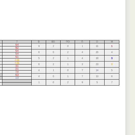
7
В
ВО
ПО
П
О
М
6:4
9
2
0
1
31
1
9:2
6:4
6
0
2
4
20
4
5:4
6:1
5
2
1
4
20
3
2:1Б
4:3Б
6
2
1
3
23
2
3:1
2:1
4
1
0
7
14
5
7:4
6:3
4
0
1
7
13
6
1:3
.
1
0
2
9
5
7
.