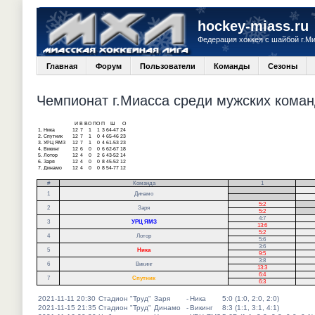
hockey-miass.ru
Федерация хоккея с шайбой г.М
Главная
Форум
Пользователи
Команды
Сезоны
Чемпионат г.Миасса среди мужских команд
И
В
ВО
ПО
П
Ш
О
1.
Ника
12
7
1
1
3
64-47
24
2.
Спутник
12
7
1
0
4
65-46
23
3.
УРЦ ЯМЗ
12
7
1
0
4
61-53
23
4.
Викинг
12
6
0
0
6
62-67
18
5.
Лотор
12
4
0
2
6
43-52
14
6.
Заря
12
4
0
0
8
45-52
12
7.
Динамо
12
4
0
0
8
54-77
12
#
Команда
1
.
1
Динамо
.
5:2
.
2
Заря
5:2
.
4:7
3
УРЦ ЯМЗ
13:6
5:2
4
Лотор
5:6
3:6
5
Ника
9:5
3:8
6
Викинг
13:3
6:4
7
Спутник
6:3
2021-11-11 20:30
Стадион "Труд"
Заря
-
Ника
5:0 (1:0, 2:0, 2:0)
2021-11-15 21:35
Стадион "Труд"
Динамо
-
Викинг
8:3 (1:1, 3:1, 4:1)