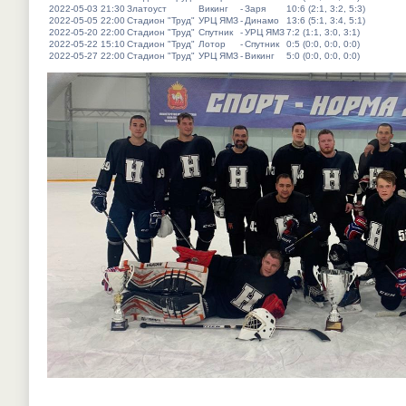
2022-05-03 21:30
Златоуст
Викинг
-
Заря
10:6 (2:1, 3:2, 5:3)
2022-05-05 22:00
Стадион "Труд"
УРЦ ЯМЗ
-
Динамо
13:6 (5:1, 3:4, 5:1)
2022-05-20 22:00
Стадион "Труд"
Спутник
-
УРЦ ЯМЗ
7:2 (1:1, 3:0, 3:1)
2022-05-22 15:10
Стадион "Труд"
Лотор
-
Спутник
0:5 (0:0, 0:0, 0:0)
2022-05-27 22:00
Стадион "Труд"
УРЦ ЯМЗ
-
Викинг
5:0 (0:0, 0:0, 0:0)