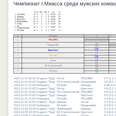
Чемпионат г.Миасса среди мужских команд
И
В
ВО
ПО
П
Ш
О
1.
УРЦ ЯМЗ
12
9
2
0
1
62-29
31
2.
Армада
12
6
2
1
3
42-40
23
3.
Кристалл
12
5
2
1
4
40-29
20
4.
Первомайка
12
6
0
2
4
47-37
20
5.
Лотор
12
4
1
0
7
42-52
14
ХК
6.
12
4
0
1
7
32-52
13
Строительный
7.
ХК Куба
12
1
0
2
9
31-57
5
#
Команда
1
.
1
УРЦ ЯМЗ
.
3:5
.
2
Первомайка
2:4
.
2:3Б
3
Кристалл
1:3
1:7
4
Армада
2:3Б
4:8
5
Лотор
2:4
4:1
6
ХК Строительный
2:9
4:6
7
ХК Куба
2:9
2021-11-13 19:40
Стадион "Труд"
Лотор
-
УРЦ ЯМЗ
2:4 (1:1, 
2021-11-14 19:40
Стадион "Труд"
ХК Строительный
-
Первомайка
1:8 (0:2, 
2021-11-17 21:00
Чебаркуль
ХК Куба
-
Армада
3:4Б (1:0,
2021-11-19 22:05
Стадион "Труд"
Лотор
-
Кристалл
3:6 (1:2, 
2021-11-21 19:40
Стадион "Труд"
ХК Строительный
-
УРЦ ЯМЗ
2:9 (1:2, 
2021-11-23 22:05
Стадион "Труд"
Армада
-
Кристалл
5:0 (1:0, 
2021-11-24 21:00
Чебаркуль
ХК Куба
-
УРЦ ЯМЗ
2:9 (0:3, 
2021-11-30 22:05
Стадион "Труд"
Армада
-
Лотор
3:7 (0:3, 
2021-12-02 21:00
Чебаркуль
ХК Куба
-
Первомайка
4:5 (0:0, 
2021-12-04 19:40
Стадион "Труд"
Первомайка
-
Армада
6:1 (1:0, 
2021-12-05 19:40
Стадион "Труд"
ХК Строительный
-
Кристалл
1:6 (0:1, 
2021-12-06 21:00
Чебаркуль
ХК Куба
-
Лотор
4:7 (2:2, 