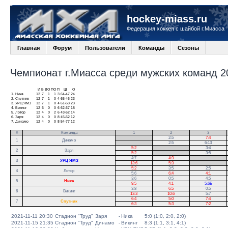
hockey-miass.ru
Федерация хоккея с шайбой г.Миасса
Главная
Форум
Пользователи
Команды
Сезоны
Чемпионат г.Миасса среди мужских команд 20
И
В
ВО
ПО
П
Ш
О
1.
Ника
12
7
1
1
3
64-47
24
2.
Спутник
12
7
1
0
4
65-46
23
3.
УРЦ ЯМЗ
12
7
1
0
4
61-53
23
4.
Викинг
12
6
0
0
6
62-67
18
5.
Лотор
12
4
0
2
6
43-52
14
6.
Заря
12
4
0
0
8
45-52
12
7.
Динамо
12
4
0
0
8
54-77
12
#
Команда
1
2
3
.
2:5
7:4
1
Динамо
.
2:5
6:13
5:2
.
3:4
2
Заря
5:2
.
3:5
4:7
4:3
.
3
УРЦ ЯМЗ
13:6
5:3
.
5:2
3:5
2:5
.
4
Лотор
5:6
6:4
4:1
.
3:6
0:5
4:5
5
Ника
9:5
4:1
5:6Б
3:8
6:5
0:5
6
Викинг
13:3
10:6
5:7
6:4
5:0
7:4
7
Спутник
6:3
5:3
7:2
2021-11-11 20:30
Стадион "Труд"
Заря
-
Ника
5:0 (1:0, 2:0, 2:0)
2021-11-15 21:35
Стадион "Труд"
Динамо
-
Викинг
8:3 (1:1, 3:1, 4:1)