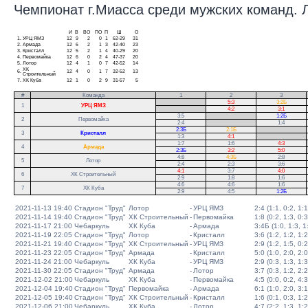
Чемпионат г.Миасса среди мужских команд. Ли
И
В
ВО
ПО
П
Ш
О
1.
УРЦ ЯМЗ
12
9
2
0
1
62-29
31
2.
Армада
12
6
2
1
3
42-40
23
3.
Кристалл
12
5
2
1
4
40-29
20
4.
Первомайка
12
6
0
2
4
47-37
20
5.
Лотор
12
4
1
0
7
42-52
14
ХК
6.
12
4
0
1
7
32-52
13
Строительный
7.
ХК Куба
12
1
0
2
9
31-57
5
#
Команда
1
2
3
.
5:3
3:2Б
1
УРЦ ЯМЗ
.
4:2
3:1
3:5
.
1:2Б
2
Первомайка
2:4
.
1:4
2:3Б
2:1Б
.
3
Кристалл
1:3
4:1
.
1:7
1:6
4:3
.
4
Армада
2:3Б
3:2
5:0
.
4:8
4:3Б
2:8
5
Лотор
2:4
2:3
3:6
4:1
3:7
4:0
6
ХК Строительный
2:9
1:8
1:6
4:6
4:6
1:6
7
ХК Куба
2:9
4:5
1:2Б
2021-11-13 19:40
Стадион "Труд"
Лотор
-
УРЦ ЯМЗ
2:4 (1:1, 0:2, 1:1
2021-11-14 19:40
Стадион "Труд"
ХК Строительный
-
Первомайка
1:8 (0:2, 1:3, 0:3
2021-11-17 21:00
Чебаркуль
ХК Куба
-
Армада
3:4Б (1:0, 1:3, 1:
2021-11-19 22:05
Стадион "Труд"
Лотор
-
Кристалл
3:6 (1:2, 1:2, 1:2
2021-11-21 19:40
Стадион "Труд"
ХК Строительный
-
УРЦ ЯМЗ
2:9 (1:2, 1:5, 0:2
2021-11-23 22:05
Стадион "Труд"
Армада
-
Кристалл
5:0 (1:0, 2:0, 2:0
2021-11-24 21:00
Чебаркуль
ХК Куба
-
УРЦ ЯМЗ
2:9 (0:3, 1:3, 1:3
2021-11-30 22:05
Стадион "Труд"
Армада
-
Лотор
3:7 (0:3, 1:2, 2:2
2021-12-02 21:00
Чебаркуль
ХК Куба
-
Первомайка
4:5 (0:0, 0:2, 4:3
2021-12-04 19:40
Стадион "Труд"
Первомайка
-
Армада
6:1 (1:0, 2:0, 3:1
2021-12-05 19:40
Стадион "Труд"
ХК Строительный
-
Кристалл
1:6 (0:1, 0:3, 1:2
2021-12-06 21:00
Чебаркуль
ХК Куба
-
Лотор
4:7 (2:2, 1:3, 1:2