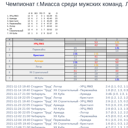
Чемпионат г.Миасса среди мужских команд. Ли
И
В
ВО
ПО
П
Ш
О
1.
УРЦ ЯМЗ
12
9
2
0
1
62-29
31
2.
Армада
12
6
2
1
3
42-40
23
3.
Кристалл
12
5
2
1
4
40-29
20
4.
Первомайка
12
6
0
2
4
47-37
20
5.
Лотор
12
4
1
0
7
42-52
14
ХК
6.
12
4
0
1
7
32-52
13
Строительный
7.
ХК Куба
12
1
0
2
9
31-57
5
#
Команда
1
2
3
.
5:3
3:2Б
1
УРЦ ЯМЗ
.
4:2
3:1
3:5
.
1:2Б
2
Первомайка
2:4
.
1:4
2:3Б
2:1Б
.
3
Кристалл
1:3
4:1
.
1:7
1:6
4:3
.
4
Армада
2:3Б
3:2
5:0
.
4:8
4:3Б
2:8
5
Лотор
2:4
2:3
3:6
4:1
3:7
4:0
6
ХК Строительный
2:9
1:8
1:6
4:6
4:6
1:6
7
ХК Куба
2:9
4:5
1:2Б
2021-11-13 19:40
Стадион "Труд"
Лотор
-
УРЦ ЯМЗ
2:4 (1:1, 0:2, 1:1
2021-11-14 19:40
Стадион "Труд"
ХК Строительный
-
Первомайка
1:8 (0:2, 1:3, 0:3
2021-11-17 21:00
Чебаркуль
ХК Куба
-
Армада
3:4Б (1:0, 1:3, 1:
2021-11-19 22:05
Стадион "Труд"
Лотор
-
Кристалл
3:6 (1:2, 1:2, 1:2
2021-11-21 19:40
Стадион "Труд"
ХК Строительный
-
УРЦ ЯМЗ
2:9 (1:2, 1:5, 0:2
2021-11-23 22:05
Стадион "Труд"
Армада
-
Кристалл
5:0 (1:0, 2:0, 2:0
2021-11-24 21:00
Чебаркуль
ХК Куба
-
УРЦ ЯМЗ
2:9 (0:3, 1:3, 1:3
2021-11-30 22:05
Стадион "Труд"
Армада
-
Лотор
3:7 (0:3, 1:2, 2:2
2021-12-02 21:00
Чебаркуль
ХК Куба
-
Первомайка
4:5 (0:0, 0:2, 4:3
2021-12-04 19:40
Стадион "Труд"
Первомайка
-
Армада
6:1 (1:0, 2:0, 3:1
2021-12-05 19:40
Стадион "Труд"
ХК Строительный
-
Кристалл
1:6 (0:1, 0:3, 1:2
2021-12-06 21:00
Чебаркуль
ХК Куба
-
Лотор
4:7 (2:2, 1:3, 1:2