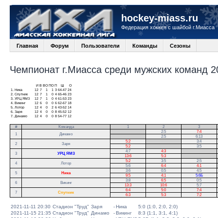
hockey-miass.ru
Федерация хоккея с шайбой г.Миасса
Главная
Форум
Пользователи
Команды
Сезоны
Чемпионат г.Миасса среди мужских команд 20
И
В
ВО
ПО
П
Ш
О
1.
Ника
12
7
1
1
3
64-47
24
2.
Спутник
12
7
1
0
4
65-46
23
3.
УРЦ ЯМЗ
12
7
1
0
4
61-53
23
4.
Викинг
12
6
0
0
6
62-67
18
5.
Лотор
12
4
0
2
6
43-52
14
6.
Заря
12
4
0
0
8
45-52
12
7.
Динамо
12
4
0
0
8
54-77
12
#
Команда
1
2
3
.
2:5
7:4
1
Динамо
.
2:5
6:13
5:2
.
3:4
2
Заря
5:2
.
3:5
4:7
4:3
.
3
УРЦ ЯМЗ
13:6
5:3
.
5:2
3:5
2:5
.
4
Лотор
5:6
6:4
4:1
.
3:6
0:5
4:5
5
Ника
9:5
4:1
5:6Б
3:8
6:5
0:5
6
Викинг
13:3
10:6
5:7
6:4
5:0
7:4
7
Спутник
6:3
5:3
7:2
2021-11-11 20:30
Стадион "Труд"
Заря
-
Ника
5:0 (1:0, 2:0, 2:0)
2021-11-15 21:35
Стадион "Труд"
Динамо
-
Викинг
8:3 (1:1, 3:1, 4:1)