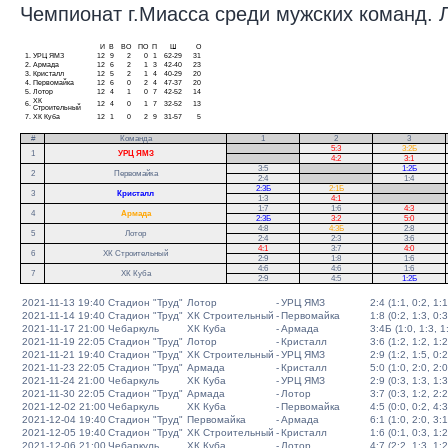
Чемпионат г.Миасса среди мужских команд. Ли
И
В
ВО
ПО
П
Ш
О
1.
УРЦ ЯМЗ
12
9
2
0
1
62-29
31
2.
Армада
12
6
2
1
3
42-40
23
3.
Кристалл
12
5
2
1
4
40-29
20
4.
Первомайка
12
6
0
2
4
47-37
20
5.
Лотор
12
4
1
0
7
42-52
14
ХК
6.
12
4
0
1
7
32-52
13
Строительный
7.
ХК Куба
12
1
0
2
9
31-57
5
#
Команда
1
2
3
.
5:3
3:2Б
1
УРЦ ЯМЗ
.
4:2
3:1
3:5
.
1:2Б
2
Первомайка
2:4
.
1:4
2:3Б
2:1Б
.
3
Кристалл
1:3
4:1
.
1:7
1:6
4:3
.
4
Армада
2:3Б
3:2
5:0
.
4:8
4:3Б
2:8
5
Лотор
2:4
2:3
3:6
4:1
3:7
4:0
6
ХК Строительный
2:9
1:8
1:6
4:6
4:6
1:6
7
ХК Куба
2:9
4:5
1:2Б
2021-11-13 19:40
Стадион "Труд"
Лотор
-
УРЦ ЯМЗ
2:4 (1:1, 0:2, 1:1
2021-11-14 19:40
Стадион "Труд"
ХК Строительный
-
Первомайка
1:8 (0:2, 1:3, 0:3
2021-11-17 21:00
Чебаркуль
ХК Куба
-
Армада
3:4Б (1:0, 1:3, 1:
2021-11-19 22:05
Стадион "Труд"
Лотор
-
Кристалл
3:6 (1:2, 1:2, 1:2
2021-11-21 19:40
Стадион "Труд"
ХК Строительный
-
УРЦ ЯМЗ
2:9 (1:2, 1:5, 0:2
2021-11-23 22:05
Стадион "Труд"
Армада
-
Кристалл
5:0 (1:0, 2:0, 2:0
2021-11-24 21:00
Чебаркуль
ХК Куба
-
УРЦ ЯМЗ
2:9 (0:3, 1:3, 1:3
2021-11-30 22:05
Стадион "Труд"
Армада
-
Лотор
3:7 (0:3, 1:2, 2:2
2021-12-02 21:00
Чебаркуль
ХК Куба
-
Первомайка
4:5 (0:0, 0:2, 4:3
2021-12-04 19:40
Стадион "Труд"
Первомайка
-
Армада
6:1 (1:0, 2:0, 3:1
2021-12-05 19:40
Стадион "Труд"
ХК Строительный
-
Кристалл
1:6 (0:1, 0:3, 1:2
2021-12-06 21:00
Чебаркуль
ХК Куба
-
Лотор
4:7 (2:2, 1:3, 1:2