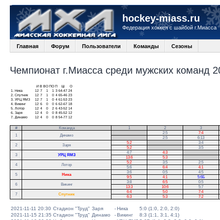
hockey-miass.ru
Федерация хоккея с шайбой г.Миасса
Главная
Форум
Пользователи
Команды
Сезоны
Чемпионат г.Миасса среди мужских команд 20
И
В
ВО
ПО
П
Ш
О
1.
Ника
12
7
1
1
3
64-47
24
2.
Спутник
12
7
1
0
4
65-46
23
3.
УРЦ ЯМЗ
12
7
1
0
4
61-53
23
4.
Викинг
12
6
0
0
6
62-67
18
5.
Лотор
12
4
0
2
6
43-52
14
6.
Заря
12
4
0
0
8
45-52
12
7.
Динамо
12
4
0
0
8
54-77
12
#
Команда
1
2
3
.
2:5
7:4
1
Динамо
.
2:5
6:13
5:2
.
3:4
2
Заря
5:2
.
3:5
4:7
4:3
.
3
УРЦ ЯМЗ
13:6
5:3
.
5:2
3:5
2:5
.
4
Лотор
5:6
6:4
4:1
.
3:6
0:5
4:5
5
Ника
9:5
4:1
5:6Б
3:8
6:5
0:5
6
Викинг
13:3
10:6
5:7
6:4
5:0
7:4
7
Спутник
6:3
5:3
7:2
2021-11-11 20:30
Стадион "Труд"
Заря
-
Ника
5:0 (1:0, 2:0, 2:0)
2021-11-15 21:35
Стадион "Труд"
Динамо
-
Викинг
8:3 (1:1, 3:1, 4:1)