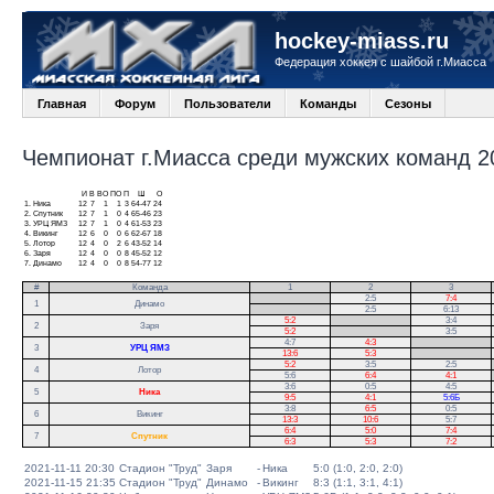
hockey-miass.ru
Федерация хоккея с шайбой г.Миасса
Главная
Форум
Пользователи
Команды
Сезоны
Чемпионат г.Миасса среди мужских команд 20
И
В
ВО
ПО
П
Ш
О
1.
Ника
12
7
1
1
3
64-47
24
2.
Спутник
12
7
1
0
4
65-46
23
3.
УРЦ ЯМЗ
12
7
1
0
4
61-53
23
4.
Викинг
12
6
0
0
6
62-67
18
5.
Лотор
12
4
0
2
6
43-52
14
6.
Заря
12
4
0
0
8
45-52
12
7.
Динамо
12
4
0
0
8
54-77
12
#
Команда
1
2
3
.
2:5
7:4
1
Динамо
.
2:5
6:13
5:2
.
3:4
2
Заря
5:2
.
3:5
4:7
4:3
.
3
УРЦ ЯМЗ
13:6
5:3
.
5:2
3:5
2:5
.
4
Лотор
5:6
6:4
4:1
.
3:6
0:5
4:5
5
Ника
9:5
4:1
5:6Б
3:8
6:5
0:5
6
Викинг
13:3
10:6
5:7
6:4
5:0
7:4
7
Спутник
6:3
5:3
7:2
2021-11-11 20:30
Стадион "Труд"
Заря
-
Ника
5:0 (1:0, 2:0, 2:0)
2021-11-15 21:35
Стадион "Труд"
Динамо
-
Викинг
8:3 (1:1, 3:1, 4:1)