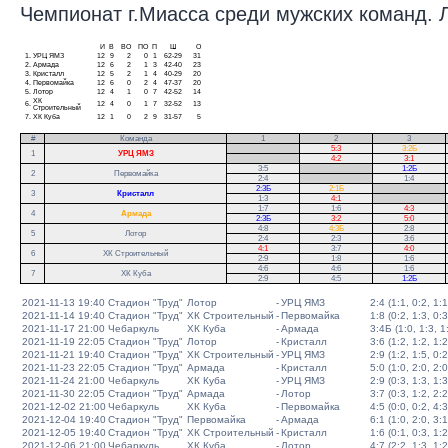
Чемпионат г.Миасса среди мужских команд. Ли
И
В
ВО
ПО
П
Ш
О
1.
УРЦ ЯМЗ
12
9
2
0
1
62-29
31
2.
Армада
12
6
2
1
3
42-40
23
3.
Кристалл
12
5
2
1
4
40-29
20
4.
Первомайка
12
6
0
2
4
47-37
20
5.
Лотор
12
4
1
0
7
42-52
14
ХК
6.
12
4
0
1
7
32-52
13
Строительный
7.
ХК Куба
12
1
0
2
9
31-57
5
#
Команда
1
2
3
.
5:3
3:2Б
1
УРЦ ЯМЗ
.
4:2
3:1
3:5
.
1:2Б
2
Первомайка
2:4
.
1:4
2:3Б
2:1Б
.
3
Кристалл
1:3
4:1
.
1:7
1:6
4:3
.
4
Армада
2:3Б
3:2
5:0
.
4:8
4:3Б
2:8
5
Лотор
2:4
2:3
3:6
4:1
3:7
4:0
6
ХК Строительный
2:9
1:8
1:6
4:6
4:6
1:6
7
ХК Куба
2:9
4:5
1:2Б
2021-11-13 19:40
Стадион "Труд"
Лотор
-
УРЦ ЯМЗ
2:4 (1:1, 0:2, 1:1
2021-11-14 19:40
Стадион "Труд"
ХК Строительный
-
Первомайка
1:8 (0:2, 1:3, 0:3
2021-11-17 21:00
Чебаркуль
ХК Куба
-
Армада
3:4Б (1:0, 1:3, 1:
2021-11-19 22:05
Стадион "Труд"
Лотор
-
Кристалл
3:6 (1:2, 1:2, 1:2
2021-11-21 19:40
Стадион "Труд"
ХК Строительный
-
УРЦ ЯМЗ
2:9 (1:2, 1:5, 0:2
2021-11-23 22:05
Стадион "Труд"
Армада
-
Кристалл
5:0 (1:0, 2:0, 2:0
2021-11-24 21:00
Чебаркуль
ХК Куба
-
УРЦ ЯМЗ
2:9 (0:3, 1:3, 1:3
2021-11-30 22:05
Стадион "Труд"
Армада
-
Лотор
3:7 (0:3, 1:2, 2:2
2021-12-02 21:00
Чебаркуль
ХК Куба
-
Первомайка
4:5 (0:0, 0:2, 4:3
2021-12-04 19:40
Стадион "Труд"
Первомайка
-
Армада
6:1 (1:0, 2:0, 3:1
2021-12-05 19:40
Стадион "Труд"
ХК Строительный
-
Кристалл
1:6 (0:1, 0:3, 1:2
2021-12-06 21:00
Чебаркуль
ХК Куба
-
Лотор
4:7 (2:2, 1:3, 1:2