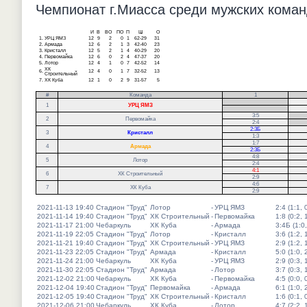
Чемпионат г.Миасса среди мужских команд
И
В
ВО
ПО
П
Ш
О
1.
УРЦ ЯМЗ
12
9
2
0
1
62-29
31
2.
Армада
12
6
2
1
3
42-40
23
3.
Кристалл
12
5
2
1
4
40-29
20
4.
Первомайка
12
6
0
2
4
47-37
20
5.
Лотор
12
4
1
0
7
42-52
14
ХК
6.
12
4
0
1
7
32-52
13
Строительный
7.
ХК Куба
12
1
0
2
9
31-57
5
#
Команда
1
.
1
УРЦ ЯМЗ
.
3:5
.
2
Первомайка
2:4
.
2:3Б
3
Кристалл
1:3
1:7
4
Армада
2:3Б
4:8
5
Лотор
2:4
4:1
6
ХК Строительный
2:9
4:6
7
ХК Куба
2:9
2021-11-13 19:40
Стадион "Труд"
Лотор
-
УРЦ ЯМЗ
2:4 (1:1, 
2021-11-14 19:40
Стадион "Труд"
ХК Строительный
-
Первомайка
1:8 (0:2, 
2021-11-17 21:00
Чебаркуль
ХК Куба
-
Армада
3:4Б (1:0,
2021-11-19 22:05
Стадион "Труд"
Лотор
-
Кристалл
3:6 (1:2, 
2021-11-21 19:40
Стадион "Труд"
ХК Строительный
-
УРЦ ЯМЗ
2:9 (1:2, 
2021-11-23 22:05
Стадион "Труд"
Армада
-
Кристалл
5:0 (1:0, 
2021-11-24 21:00
Чебаркуль
ХК Куба
-
УРЦ ЯМЗ
2:9 (0:3, 
2021-11-30 22:05
Стадион "Труд"
Армада
-
Лотор
3:7 (0:3, 
2021-12-02 21:00
Чебаркуль
ХК Куба
-
Первомайка
4:5 (0:0, 
2021-12-04 19:40
Стадион "Труд"
Первомайка
-
Армада
6:1 (1:0, 
2021-12-05 19:40
Стадион "Труд"
ХК Строительный
-
Кристалл
1:6 (0:1, 
2021-12-06 21:00
Чебаркуль
ХК Куба
-
Лотор
4:7 (2:2, 