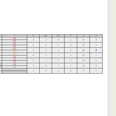
7
В
ВО
ПО
П
О
М
6:4
9
2
0
1
31
1
9:2
6:4
6
0
2
4
20
4
5:4
6:1
5
2
1
4
20
3
2:1Б
4:3Б
6
2
1
3
23
2
3:1
2:1
4
1
0
7
14
5
7:4
6:3
4
0
1
7
13
6
1:3
.
1
0
2
9
5
7
.