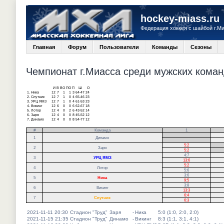
hockey-miass.ru
Федерация хоккея с шайбой г.М
Главная
Форум
Пользователи
Команды
Сезоны
Чемпионат г.Миасса среди мужских команд
И
В
ВО
ПО
П
Ш
О
1.
Ника
12
7
1
1
3
64-47
24
2.
Спутник
12
7
1
0
4
65-46
23
3.
УРЦ ЯМЗ
12
7
1
0
4
61-53
23
4.
Викинг
12
6
0
0
6
62-67
18
5.
Лотор
12
4
0
2
6
43-52
14
6.
Заря
12
4
0
0
8
45-52
12
7.
Динамо
12
4
0
0
8
54-77
12
#
Команда
1
.
1
Динамо
.
5:2
.
2
Заря
5:2
.
4:7
3
УРЦ ЯМЗ
13:6
5:2
4
Лотор
5:6
3:6
5
Ника
9:5
3:8
6
Викинг
13:3
6:4
7
Спутник
6:3
2021-11-11 20:30
Стадион "Труд"
Заря
-
Ника
5:0 (1:0, 2:0, 2:0)
2021-11-15 21:35
Стадион "Труд"
Динамо
-
Викинг
8:3 (1:1, 3:1, 4:1)