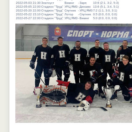
2022-05-03 21:30
Златоуст
Викинг
-
Заря
10:6 (2:1, 3:2, 5:3)
2022-05-05 22:00
Стадион "Труд"
УРЦ ЯМЗ
-
Динамо
13:6 (5:1, 3:4, 5:1)
2022-05-20 22:00
Стадион "Труд"
Спутник
-
УРЦ ЯМЗ
7:2 (1:1, 3:0, 3:1)
2022-05-22 15:10
Стадион "Труд"
Лотор
-
Спутник
0:5 (0:0, 0:0, 0:0)
2022-05-27 22:00
Стадион "Труд"
УРЦ ЯМЗ
-
Викинг
5:0 (0:0, 0:0, 0:0)