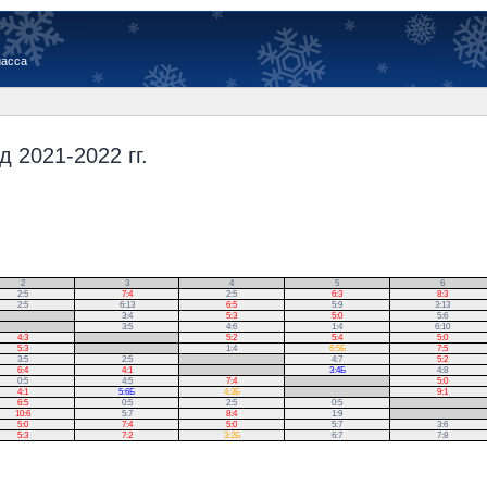
иасса
 2021-2022 гг.
2
3
4
5
6
2:5
7:4
2:5
6:3
8:3
2:5
6:13
6:5
5:9
3:13
3:4
5:3
5:0
5:6
3:5
4:6
1:4
6:10
4:3
.
5:2
5:4
5:0
5:3
.
1:4
6:5Б
7:5
3:5
2:5
.
4:7
5:2
6:4
4:1
.
3:4Б
4:8
0:5
4:5
7:4
.
5:0
4:1
5:6Б
4:3Б
.
9:1
6:5
0:5
2:5
0:5
.
10:6
5:7
8:4
1:9
.
5:0
7:4
5:0
5:7
3:6
5:3
7:2
3:2Б
6:7
7:8