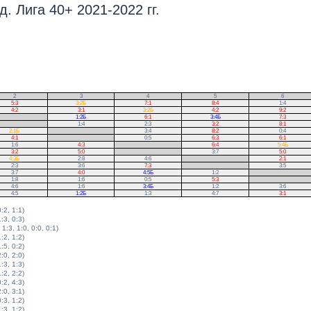
. Лига 40+ 2021-2022 гг.
2
3
4
5
6
5:3
3:2Б
7:1
8:4
1:4
4:2
3:1
3:2Б
4:2
9:2
1:2Б
6:1
3:4Б
7:3
1:4
2:3
3:2
8:1
2:1Б
.
3:4
8:2
0:4
4:1
.
0:5
6:3
6:1
1:6
4:3
.
6:4
5:4Б
3:2
5:0
.
3:7
5:0
4:3Б
2:8
4:6
.
2:1
2:3
3:6
7:3
.
3:5
3:7
4:0
4:5Б
1:2
.
1:8
1:6
0:5
5:3
.
4:6
1:6
3:4Б
1:2
3:6
4:5
1:2Б
1:3
4:7
3:1
0:2, 1:1)
1:3, 0:3)
 1:3, 1:0, 0:0, 0:1)
1:2, 1:2)
1:5, 0:2)
2:0, 2:0)
1:3, 1:3)
1:2, 2:2)
0:2, 4:3)
2:0, 3:1)
0:3, 1:2)
1:3, 1:2)