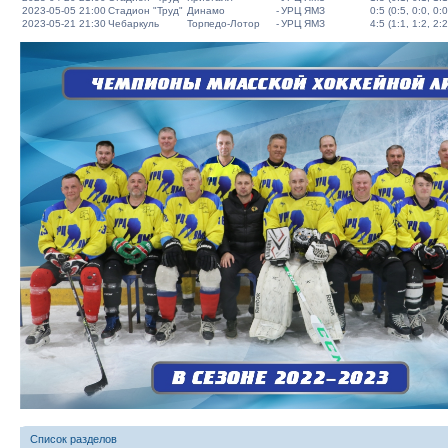
2023-05-05 21:00
Стадион "Труд"
Динамо
-
УРЦ ЯМЗ
0:5 (0:5, 0:0, 0:0
2023-05-21 21:30
Чебаркуль
Торпедо-Лотор
-
УРЦ ЯМЗ
4:5 (1:1, 1:2, 2:2
Список разделов