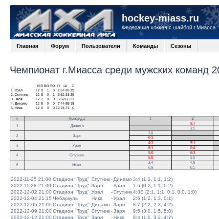
hockey-miass.ru
Федерация хоккея с шайбой г.Миасса
Главная
Форум
Пользователи
Команды
Сезоны
Чемпионат г.Миасса среди мужских команд 20
И
В
ВО
ПО
П
Ш
О
1.
Урал
12
9
1
0
2
57-35
29
2.
Спутник
12
8
0
1
3
62-33
25
3.
Заря
12
7
0
0
5
62-55
21
4.
Динамо
12
5
0
0
7
44-55
15
5.
Ника
12
0
0
0
12
24-71
0
#
Команда
1
2
.
8:7
1
Динамо
.
3:5
7:8
.
2
Заря
5:3
.
4:3
5:1
.
3
Урал
6:1
8:4
.
5:0
6:3
4
Спутник
5:0
2:5
3:4
4:8
6
Ника
6:9
0:5
2022-11-25 21:00
Стадион "Труд"
Спутник
-
Динамо
3:4 (1:1, 1:1, 1:2)
2022-11-28 21:00
Стадион "Труд"
Заря
-
Урал
1:5 (0:2, 1:1, 0:2)
2022-12-02 21:00
Стадион "Труд"
Урал
-
Спутник
4:3Б (2:1, 1:1, 0:1, 0:0, 1:0)
2022-12-04 21:15
Чебаркуль
Ника
-
Урал
2:6 (1:2, 1:3, 0:1)
2022-12-05 21:00
Стадион "Труд"
Динамо
-
Заря
8:7 (2:2, 2:3, 4:2)
2022-12-09 21:00
Стадион "Труд"
Спутник
-
Заря
9:5 (3:0, 1:5, 5:0)
2022-12-12 21:00
Стадион "Труд"
Заря
-
Ника
8:4 (1:0, 3:2, 4:2)