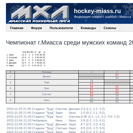
hockey-miass.ru
Федерация хоккея с шайбой г.Миасса
Главная
Форум
Пользователи
Команды
Сезоны
Чемпионат г.Миасса среди мужских команд 20
И
В
ВО
ПО
П
Ш
О
1.
Урал
12
9
1
0
2
57-35
29
2.
Спутник
12
8
0
1
3
62-33
25
3.
Заря
12
7
0
0
5
62-55
21
4.
Динамо
12
5
0
0
7
44-55
15
5.
Ника
12
0
0
0
12
24-71
0
#
Команда
1
2
.
8:7
1
Динамо
.
3:5
7:8
.
2
Заря
5:3
.
4:3
5:1
.
3
Урал
6:1
8:4
.
5:0
6:3
4
Спутник
5:0
2:5
3:4
4:8
6
Ника
6:9
0:5
2022-11-25 21:00
Стадион "Труд"
Спутник
-
Динамо
3:4 (1:1, 1:1, 1:2)
2022-11-28 21:00
Стадион "Труд"
Заря
-
Урал
1:5 (0:2, 1:1, 0:2)
2022-12-02 21:00
Стадион "Труд"
Урал
-
Спутник
4:3Б (2:1, 1:1, 0:1, 0:0, 1:0)
2022-12-04 21:15
Чебаркуль
Ника
-
Урал
2:6 (1:2, 1:3, 0:1)
2022-12-05 21:00
Стадион "Труд"
Динамо
-
Заря
8:7 (2:2, 2:3, 4:2)
2022-12-09 21:00
Стадион "Труд"
Спутник
-
Заря
9:5 (3:0, 1:5, 5:0)
2022-12-12 21:00
Стадион "Труд"
Заря
-
Ника
8:4 (1:0, 3:2, 4:2)