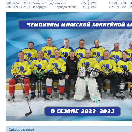
2023-05-05 21:00
Стадион "Труд"
Динамо
-
УРЦ ЯМЗ
0:5 (0:5, 0:0, 0:0
2023-05-21 21:30
Чебаркуль
Торпедо-Лотор
-
УРЦ ЯМЗ
4:5 (1:1, 1:2, 2:2
Список разделов