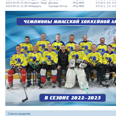
2023-05-05 21:00
Стадион "Труд"
Динамо
-
УРЦ ЯМЗ
0:5 (0:5, 0:0, 0:0
2023-05-21 21:30
Чебаркуль
Торпедо-Лотор
-
УРЦ ЯМЗ
4:5 (1:1, 1:2, 2:2
Список разделов