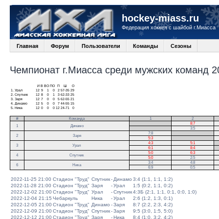
hockey-miass.ru
Федерация хоккея с шайбой г.Миасса
Главная
Форум
Пользователи
Команды
Сезоны
Чемпионат г.Миасса среди мужских команд 20
И
В
ВО
ПО
П
Ш
О
1.
Урал
12
9
1
0
2
57-35
29
2.
Спутник
12
8
0
1
3
62-33
25
3.
Заря
12
7
0
0
5
62-55
21
4.
Динамо
12
5
0
0
7
44-55
15
5.
Ника
12
0
0
0
12
24-71
0
#
Команда
1
2
.
8:7
1
Динамо
.
3:5
7:8
.
2
Заря
5:3
.
4:3
5:1
.
3
Урал
6:1
8:4
.
5:0
6:3
4
Спутник
5:0
2:5
3:4
4:8
6
Ника
6:9
0:5
2022-11-25 21:00
Стадион "Труд"
Спутник
-
Динамо
3:4 (1:1, 1:1, 1:2)
2022-11-28 21:00
Стадион "Труд"
Заря
-
Урал
1:5 (0:2, 1:1, 0:2)
2022-12-02 21:00
Стадион "Труд"
Урал
-
Спутник
4:3Б (2:1, 1:1, 0:1, 0:0, 1:0)
2022-12-04 21:15
Чебаркуль
Ника
-
Урал
2:6 (1:2, 1:3, 0:1)
2022-12-05 21:00
Стадион "Труд"
Динамо
-
Заря
8:7 (2:2, 2:3, 4:2)
2022-12-09 21:00
Стадион "Труд"
Спутник
-
Заря
9:5 (3:0, 1:5, 5:0)
2022-12-12 21:00
Стадион "Труд"
Заря
-
Ника
8:4 (1:0, 3:2, 4:2)