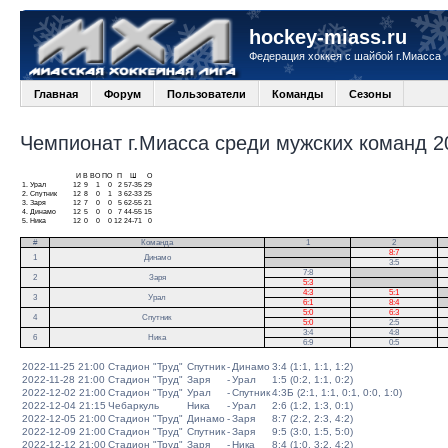
hockey-miass.ru
Федерация хоккея с шайбой г.Миасса
Главная
Форум
Пользователи
Команды
Сезоны
Чемпионат г.Миасса среди мужских команд 20
И
В
ВО
ПО
П
Ш
О
1.
Урал
12
9
1
0
2
57-35
29
2.
Спутник
12
8
0
1
3
62-33
25
3.
Заря
12
7
0
0
5
62-55
21
4.
Динамо
12
5
0
0
7
44-55
15
5.
Ника
12
0
0
0
12
24-71
0
#
Команда
1
2
.
8:7
1
Динамо
.
3:5
7:8
.
2
Заря
5:3
.
4:3
5:1
.
3
Урал
6:1
8:4
.
5:0
6:3
4
Спутник
5:0
2:5
3:4
4:8
6
Ника
6:9
0:5
2022-11-25 21:00
Стадион "Труд"
Спутник
-
Динамо
3:4 (1:1, 1:1, 1:2)
2022-11-28 21:00
Стадион "Труд"
Заря
-
Урал
1:5 (0:2, 1:1, 0:2)
2022-12-02 21:00
Стадион "Труд"
Урал
-
Спутник
4:3Б (2:1, 1:1, 0:1, 0:0, 1:0)
2022-12-04 21:15
Чебаркуль
Ника
-
Урал
2:6 (1:2, 1:3, 0:1)
2022-12-05 21:00
Стадион "Труд"
Динамо
-
Заря
8:7 (2:2, 2:3, 4:2)
2022-12-09 21:00
Стадион "Труд"
Спутник
-
Заря
9:5 (3:0, 1:5, 5:0)
2022-12-12 21:00
Стадион "Труд"
Заря
-
Ника
8:4 (1:0, 3:2, 4:2)