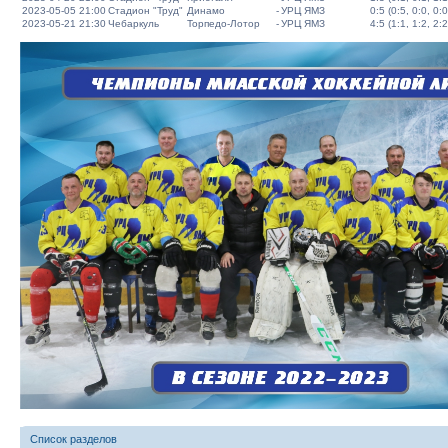
2023-05-05 21:00
Стадион "Труд"
Динамо
-
УРЦ ЯМЗ
0:5 (0:5, 0:0, 0:0
2023-05-21 21:30
Чебаркуль
Торпедо-Лотор
-
УРЦ ЯМЗ
4:5 (1:1, 1:2, 2:2
Список разделов