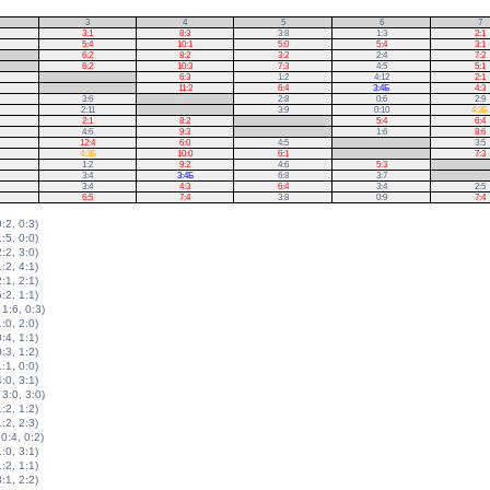
3
4
5
6
7
3:1
8:3
3:8
1:3
2:1
5:4
10:1
5:0
5:4
3:1
6:2
8:2
3:2
2:4
7:2
6:2
10:3
7:3
4:5
5:1
.
6:3
1:2
4:12
2:1
.
11:2
6:4
3:4Б
4:3
3:6
.
2:8
0:6
2:9
2:11
.
3:9
0:10
4:3Б
2:1
8:2
.
5:4
6:4
4:6
9:3
.
1:6
8:6
12:4
6:0
4:5
.
3:5
4:3Б
10:0
6:1
.
7:3
1:2
9:2
4:6
5:3
.
3:4
3:4Б
6:8
3:7
.
3:4
4:3
6:4
3:4
2:5
6:5
7:4
3:8
0:9
7:4
0:2, 0:3)
1:5, 0:0)
2:2, 3:0)
1:2, 4:1)
2:1, 2:1)
5:2, 1:1)
 1:6, 0:3)
1:0, 2:0)
0:4, 1:1)
0:3, 1:2)
1:1, 0:0)
4:0, 3:1)
 3:0, 3:0)
1:2, 1:2)
1:2, 2:3)
 0:4, 0:2)
1:0, 3:1)
1:2, 1:1)
3:1, 2:2)