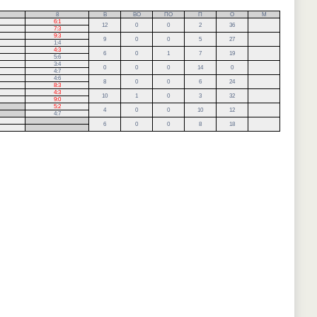
8
В
ВО
ПО
П
О
М
6:1
12
0
0
2
36
7:3
9:3
9
0
0
5
27
1:4
4:3
6
0
1
7
19
5:6
3:4
0
0
0
14
0
4:7
4:6
8
0
0
6
24
8:3
4:3
10
1
0
3
32
9:0
5:2
4
0
0
10
12
4:7
.
6
0
0
8
18
.