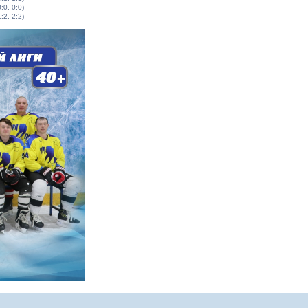
0:0, 0:0)
1:2, 2:2)