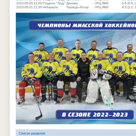
2023-05-05 21:00
Стадион "Труд"
Динамо
-
УРЦ ЯМЗ
0:5 (0:5, 
2023-05-21 21:30
Чебаркуль
Торпедо-Лотор
-
УРЦ ЯМЗ
4:5 (1:1, 
Список разделов