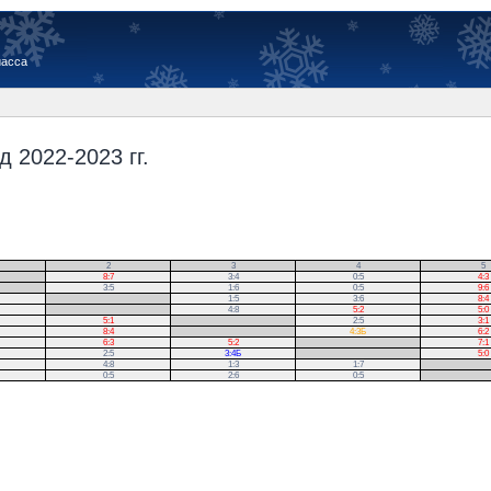
иасса
 2022-2023 гг.
2
3
4
5
8:7
3:4
0:5
4:3
3:5
1:6
0:5
9:6
.
1:5
3:6
8:4
.
4:8
5:2
5:0
5:1
.
2:5
3:1
8:4
.
4:3Б
6:2
6:3
5:2
.
7:1
2:5
3:4Б
.
5:0
4:8
1:3
1:7
.
0:5
2:6
0:5
.