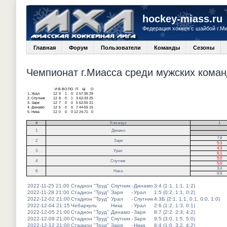
hockey-miass.ru
Федерация хоккея с шайбой г.М
Главная
Форум
Пользователи
Команды
Сезоны
Чемпионат г.Миасса среди мужских команд
И
В
ВО
ПО
П
Ш
О
1.
Урал
12
9
1
0
2
57-35
29
2.
Спутник
12
8
0
1
3
62-33
25
3.
Заря
12
7
0
0
5
62-55
21
4.
Динамо
12
5
0
0
7
44-55
15
5.
Ника
12
0
0
0
12
24-71
0
#
Команда
1
.
1
Динамо
.
7:8
2
Заря
5:3
4:3
3
Урал
6:1
5:0
4
Спутник
5:0
3:4
6
Ника
6:9
2022-11-25 21:00
Стадион "Труд"
Спутник
-
Динамо
3:4 (1:1, 1:1, 1:2)
2022-11-28 21:00
Стадион "Труд"
Заря
-
Урал
1:5 (0:2, 1:1, 0:2)
2022-12-02 21:00
Стадион "Труд"
Урал
-
Спутник
4:3Б (2:1, 1:1, 0:1, 0:0, 1:0)
2022-12-04 21:15
Чебаркуль
Ника
-
Урал
2:6 (1:2, 1:3, 0:1)
2022-12-05 21:00
Стадион "Труд"
Динамо
-
Заря
8:7 (2:2, 2:3, 4:2)
2022-12-09 21:00
Стадион "Труд"
Спутник
-
Заря
9:5 (3:0, 1:5, 5:0)
2022-12-12 21:00
Стадион "Труд"
Заря
-
Ника
8:4 (1:0, 3:2, 4:2)