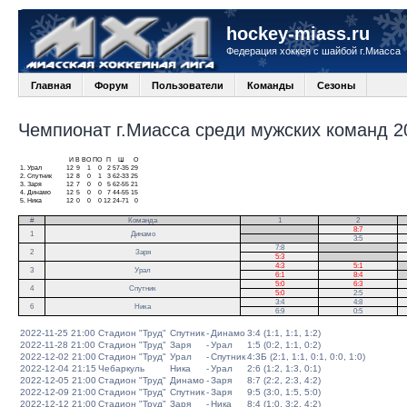
hockey-miass.ru
Федерация хоккея с шайбой г.Миасса
Главная
Форум
Пользователи
Команды
Сезоны
Чемпионат г.Миасса среди мужских команд 20
И
В
ВО
ПО
П
Ш
О
1.
Урал
12
9
1
0
2
57-35
29
2.
Спутник
12
8
0
1
3
62-33
25
3.
Заря
12
7
0
0
5
62-55
21
4.
Динамо
12
5
0
0
7
44-55
15
5.
Ника
12
0
0
0
12
24-71
0
#
Команда
1
2
.
8:7
1
Динамо
.
3:5
7:8
.
2
Заря
5:3
.
4:3
5:1
.
3
Урал
6:1
8:4
.
5:0
6:3
4
Спутник
5:0
2:5
3:4
4:8
6
Ника
6:9
0:5
2022-11-25 21:00
Стадион "Труд"
Спутник
-
Динамо
3:4 (1:1, 1:1, 1:2)
2022-11-28 21:00
Стадион "Труд"
Заря
-
Урал
1:5 (0:2, 1:1, 0:2)
2022-12-02 21:00
Стадион "Труд"
Урал
-
Спутник
4:3Б (2:1, 1:1, 0:1, 0:0, 1:0)
2022-12-04 21:15
Чебаркуль
Ника
-
Урал
2:6 (1:2, 1:3, 0:1)
2022-12-05 21:00
Стадион "Труд"
Динамо
-
Заря
8:7 (2:2, 2:3, 4:2)
2022-12-09 21:00
Стадион "Труд"
Спутник
-
Заря
9:5 (3:0, 1:5, 5:0)
2022-12-12 21:00
Стадион "Труд"
Заря
-
Ника
8:4 (1:0, 3:2, 4:2)