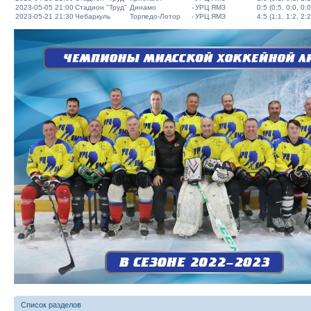
2023-05-05 21:00
Стадион "Труд"
Динамо
-
УРЦ ЯМЗ
0:5 (0:5, 0:0, 0:0
2023-05-21 21:30
Чебаркуль
Торпедо-Лотор
-
УРЦ ЯМЗ
4:5 (1:1, 1:2, 2:2
Список разделов