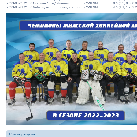
2023-05-05 21:00
Стадион "Труд"
Динамо
-
УРЦ ЯМЗ
0:5 (0:5, 0:0, 0:0
2023-05-21 21:30
Чебаркуль
Торпедо-Лотор
-
УРЦ ЯМЗ
4:5 (1:1, 1:2, 2:2
Список разделов