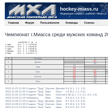
hockey-miass.ru
Федерация хоккея с шайбой г.Миасса
Главная
Форум
Пользователи
Команды
Сезоны
Чемпионат г.Миасса среди мужских команд 20
И
В
ВО
ПО
П
Ш
О
1.
Урал
12
9
1
0
2
57-35
29
2.
Спутник
12
8
0
1
3
62-33
25
3.
Заря
12
7
0
0
5
62-55
21
4.
Динамо
12
5
0
0
7
44-55
15
5.
Ника
12
0
0
0
12
24-71
0
#
Команда
1
2
.
8:7
1
Динамо
.
3:5
7:8
.
2
Заря
5:3
.
4:3
5:1
.
3
Урал
6:1
8:4
.
5:0
6:3
4
Спутник
5:0
2:5
3:4
4:8
6
Ника
6:9
0:5
2022-11-25 21:00
Стадион "Труд"
Спутник
-
Динамо
3:4 (1:1, 1:1, 1:2)
2022-11-28 21:00
Стадион "Труд"
Заря
-
Урал
1:5 (0:2, 1:1, 0:2)
2022-12-02 21:00
Стадион "Труд"
Урал
-
Спутник
4:3Б (2:1, 1:1, 0:1, 0:0, 1:0)
2022-12-04 21:15
Чебаркуль
Ника
-
Урал
2:6 (1:2, 1:3, 0:1)
2022-12-05 21:00
Стадион "Труд"
Динамо
-
Заря
8:7 (2:2, 2:3, 4:2)
2022-12-09 21:00
Стадион "Труд"
Спутник
-
Заря
9:5 (3:0, 1:5, 5:0)
2022-12-12 21:00
Стадион "Труд"
Заря
-
Ника
8:4 (1:0, 3:2, 4:2)