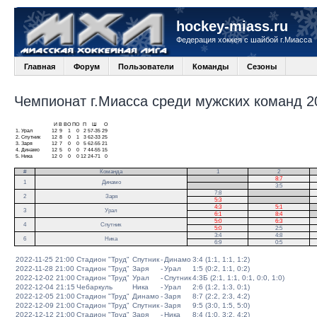
hockey-miass.ru
Федерация хоккея с шайбой г.Миасса
Главная
Форум
Пользователи
Команды
Сезоны
Чемпионат г.Миасса среди мужских команд 20
И
В
ВО
ПО
П
Ш
О
1.
Урал
12
9
1
0
2
57-35
29
2.
Спутник
12
8
0
1
3
62-33
25
3.
Заря
12
7
0
0
5
62-55
21
4.
Динамо
12
5
0
0
7
44-55
15
5.
Ника
12
0
0
0
12
24-71
0
#
Команда
1
2
.
8:7
1
Динамо
.
3:5
7:8
.
2
Заря
5:3
.
4:3
5:1
.
3
Урал
6:1
8:4
.
5:0
6:3
4
Спутник
5:0
2:5
3:4
4:8
6
Ника
6:9
0:5
2022-11-25 21:00
Стадион "Труд"
Спутник
-
Динамо
3:4 (1:1, 1:1, 1:2)
2022-11-28 21:00
Стадион "Труд"
Заря
-
Урал
1:5 (0:2, 1:1, 0:2)
2022-12-02 21:00
Стадион "Труд"
Урал
-
Спутник
4:3Б (2:1, 1:1, 0:1, 0:0, 1:0)
2022-12-04 21:15
Чебаркуль
Ника
-
Урал
2:6 (1:2, 1:3, 0:1)
2022-12-05 21:00
Стадион "Труд"
Динамо
-
Заря
8:7 (2:2, 2:3, 4:2)
2022-12-09 21:00
Стадион "Труд"
Спутник
-
Заря
9:5 (3:0, 1:5, 5:0)
2022-12-12 21:00
Стадион "Труд"
Заря
-
Ника
8:4 (1:0, 3:2, 4:2)