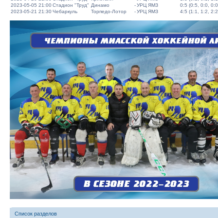
2023-05-05 21:00
Стадион "Труд"
Динамо
-
УРЦ ЯМЗ
0:5 (0:5, 0:0, 0:0
2023-05-21 21:30
Чебаркуль
Торпедо-Лотор
-
УРЦ ЯМЗ
4:5 (1:1, 1:2, 2:2
Список разделов