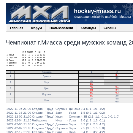
hockey-miass.ru
Федерация хоккея с шайбой г.Миасса
Главная
Форум
Пользователи
Команды
Сезоны
Чемпионат г.Миасса среди мужских команд 20
И
В
ВО
ПО
П
Ш
О
1.
Урал
12
9
1
0
2
57-35
29
2.
Спутник
12
8
0
1
3
62-33
25
3.
Заря
12
7
0
0
5
62-55
21
4.
Динамо
12
5
0
0
7
44-55
15
5.
Ника
12
0
0
0
12
24-71
0
#
Команда
1
2
.
8:7
1
Динамо
.
3:5
7:8
.
2
Заря
5:3
.
4:3
5:1
.
3
Урал
6:1
8:4
.
5:0
6:3
4
Спутник
5:0
2:5
3:4
4:8
6
Ника
6:9
0:5
2022-11-25 21:00
Стадион "Труд"
Спутник
-
Динамо
3:4 (1:1, 1:1, 1:2)
2022-11-28 21:00
Стадион "Труд"
Заря
-
Урал
1:5 (0:2, 1:1, 0:2)
2022-12-02 21:00
Стадион "Труд"
Урал
-
Спутник
4:3Б (2:1, 1:1, 0:1, 0:0, 1:0)
2022-12-04 21:15
Чебаркуль
Ника
-
Урал
2:6 (1:2, 1:3, 0:1)
2022-12-05 21:00
Стадион "Труд"
Динамо
-
Заря
8:7 (2:2, 2:3, 4:2)
2022-12-09 21:00
Стадион "Труд"
Спутник
-
Заря
9:5 (3:0, 1:5, 5:0)
2022-12-12 21:00
Стадион "Труд"
Заря
-
Ника
8:4 (1:0, 3:2, 4:2)