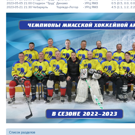
2023-05-05 21:00
Стадион "Труд"
Динамо
-
УРЦ ЯМЗ
0:5 (0:5, 0:0, 0:0
2023-05-21 21:30
Чебаркуль
Торпедо-Лотор
-
УРЦ ЯМЗ
4:5 (1:1, 1:2, 2:2
Список разделов