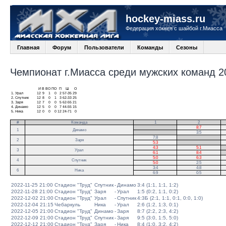
hockey-miass.ru
Федерация хоккея с шайбой г.Миасса
Главная
Форум
Пользователи
Команды
Сезоны
Чемпионат г.Миасса среди мужских команд 20
И
В
ВО
ПО
П
Ш
О
1.
Урал
12
9
1
0
2
57-35
29
2.
Спутник
12
8
0
1
3
62-33
25
3.
Заря
12
7
0
0
5
62-55
21
4.
Динамо
12
5
0
0
7
44-55
15
5.
Ника
12
0
0
0
12
24-71
0
#
Команда
1
2
.
8:7
1
Динамо
.
3:5
7:8
.
2
Заря
5:3
.
4:3
5:1
.
3
Урал
6:1
8:4
.
5:0
6:3
4
Спутник
5:0
2:5
3:4
4:8
6
Ника
6:9
0:5
2022-11-25 21:00
Стадион "Труд"
Спутник
-
Динамо
3:4 (1:1, 1:1, 1:2)
2022-11-28 21:00
Стадион "Труд"
Заря
-
Урал
1:5 (0:2, 1:1, 0:2)
2022-12-02 21:00
Стадион "Труд"
Урал
-
Спутник
4:3Б (2:1, 1:1, 0:1, 0:0, 1:0)
2022-12-04 21:15
Чебаркуль
Ника
-
Урал
2:6 (1:2, 1:3, 0:1)
2022-12-05 21:00
Стадион "Труд"
Динамо
-
Заря
8:7 (2:2, 2:3, 4:2)
2022-12-09 21:00
Стадион "Труд"
Спутник
-
Заря
9:5 (3:0, 1:5, 5:0)
2022-12-12 21:00
Стадион "Труд"
Заря
-
Ника
8:4 (1:0, 3:2, 4:2)