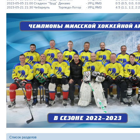
2023-05-05 21:00
Стадион "Труд"
Динамо
-
УРЦ ЯМЗ
0:5 (0:5, 0:0, 0:0
2023-05-21 21:30
Чебаркуль
Торпедо-Лотор
-
УРЦ ЯМЗ
4:5 (1:1, 1:2, 2:2
Список разделов