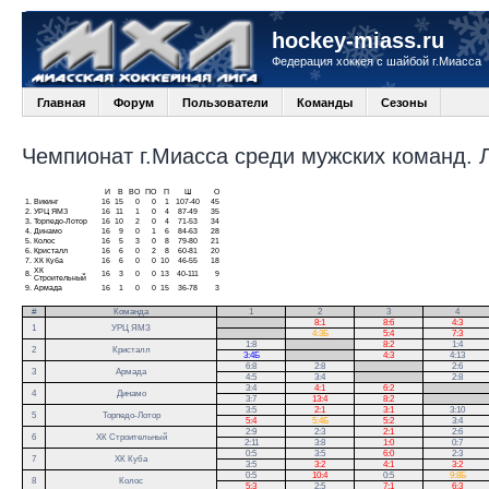
hockey-miass.ru
Федерация хоккея с шайбой г.Миасса
Главная
Форум
Пользователи
Команды
Сезоны
Чемпионат г.Миасса среди мужских команд. Ли
И
В
ВО
ПО
П
Ш
О
1.
Викинг
16
15
0
0
1
107-40
45
2.
УРЦ ЯМЗ
16
11
1
0
4
87-49
35
3.
Торпедо-Лотор
16
10
2
0
4
71-53
34
4.
Динамо
16
9
0
1
6
84-63
28
5.
Колос
16
5
3
0
8
79-80
21
6.
Кристалл
16
6
0
2
8
60-81
20
7.
ХК Куба
16
6
0
0
10
46-55
18
ХК
8.
16
3
0
0
13
40-111
9
Строительный
9.
Армада
16
1
0
0
15
36-78
3
#
Команда
1
2
3
4
.
8:1
8:6
4:3
1
УРЦ ЯМЗ
.
4:3Б
5:4
7:3
1:8
.
8:2
1:4
2
Кристалл
3:4Б
.
4:3
4:13
6:8
2:8
.
2:6
3
Армада
4:5
3:4
.
2:8
3:4
4:1
6:2
.
4
Динамо
3:7
13:4
8:2
.
3:5
2:1
3:1
3:10
5
Торпедо-Лотор
5:4
5:4Б
5:2
3:4
2:9
2:3
2:1
2:6
6
ХК Строительный
2:11
3:8
1:0
0:7
0:5
3:5
6:0
2:3
7
ХК Куба
3:5
3:2
4:1
3:2
0:5
10:4
0:5
9:8Б
8
Колос
5:3
2:5
7:1
6:3