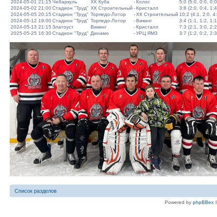
2024-05-01 21:15
Чебаркуль
ХК Куба
-
Колос
5:0 (5:0, 0:0, 0:0
2024-05-02 21:00
Стадион "Труд"
ХК Строительный
-
Кристалл
3:8 (2:0, 0:4, 1:4
2024-05-05 20:15
Стадион "Труд"
Торпедо-Лотор
-
ХК Строительный
10:2 (4:1, 2:0, 4
2024-05-12 19:00
Стадион "Труд"
Торпедо-Лотор
-
Викинг
3:4 (1:1, 1:2, 1:1
2024-05-13 21:15
Златоуст
Викинг
-
Кристалл
7:3 (2:1, 3:0, 2:2
2025-05-25 16:30
Стадион "Труд"
Динамо
-
УРЦ ЯМЗ
3:7 (1:2, 0:2, 2:3
Список разделов
Powered by
phpBBex
©