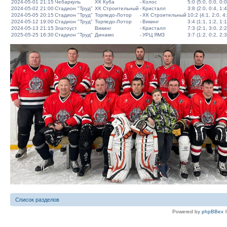
2024-05-01 21:15
Чебаркуль
ХК Куба
-
Колос
5:0 (5:0, 0:0, 0:0
2024-05-02 21:00
Стадион "Труд"
ХК Строительный
-
Кристалл
3:8 (2:0, 0:4, 1:4
2024-05-05 20:15
Стадион "Труд"
Торпедо-Лотор
-
ХК Строительный
10:2 (4:1, 2:0, 4
2024-05-12 19:00
Стадион "Труд"
Торпедо-Лотор
-
Викинг
3:4 (1:1, 1:2, 1:1
2024-05-13 21:15
Златоуст
Викинг
-
Кристалл
7:3 (2:1, 3:0, 2:2
2025-05-25 16:30
Стадион "Труд"
Динамо
-
УРЦ ЯМЗ
3:7 (1:2, 0:2, 2:3
Список разделов
Powered by
phpBBex
©