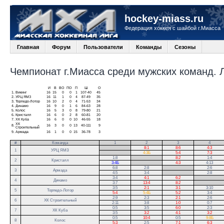
hockey-miass.ru
Федерация хоккея с шайбой г.Миасса
Главная
Форум
Пользователи
Команды
Сезоны
Чемпионат г.Миасса среди мужских команд. Ли
И
В
ВО
ПО
П
Ш
О
1.
Викинг
16
15
0
0
1
107-40
45
2.
УРЦ ЯМЗ
16
11
1
0
4
87-49
35
3.
Торпедо-Лотор
16
10
2
0
4
71-53
34
4.
Динамо
16
9
0
1
6
84-63
28
5.
Колос
16
5
3
0
8
79-80
21
6.
Кристалл
16
6
0
2
8
60-81
20
7.
ХК Куба
16
6
0
0
10
46-55
18
ХК
8.
16
3
0
0
13
40-111
9
Строительный
9.
Армада
16
1
0
0
15
36-78
3
#
Команда
1
2
3
4
.
8:1
8:6
4:3
1
УРЦ ЯМЗ
.
4:3Б
5:4
7:3
1:8
.
8:2
1:4
2
Кристалл
3:4Б
.
4:3
4:13
6:8
2:8
.
2:6
3
Армада
4:5
3:4
.
2:8
3:4
4:1
6:2
.
4
Динамо
3:7
13:4
8:2
.
3:5
2:1
3:1
3:10
5
Торпедо-Лотор
5:4
5:4Б
5:2
3:4
2:9
2:3
2:1
2:6
6
ХК Строительный
2:11
3:8
1:0
0:7
0:5
3:5
6:0
2:3
7
ХК Куба
3:5
3:2
4:1
3:2
0:5
10:4
0:5
9:8Б
8
Колос
5:3
2:5
7:1
6:3