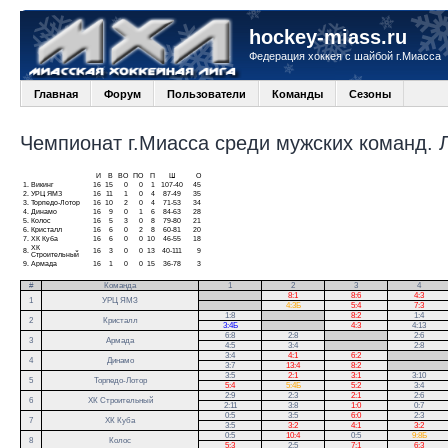
hockey-miass.ru
Федерация хоккея с шайбой г.Миасса
Главная
Форум
Пользователи
Команды
Сезоны
Чемпионат г.Миасса среди мужских команд. Ли
И
В
ВО
ПО
П
Ш
О
1.
Викинг
16
15
0
0
1
107-40
45
2.
УРЦ ЯМЗ
16
11
1
0
4
87-49
35
3.
Торпедо-Лотор
16
10
2
0
4
71-53
34
4.
Динамо
16
9
0
1
6
84-63
28
5.
Колос
16
5
3
0
8
79-80
21
6.
Кристалл
16
6
0
2
8
60-81
20
7.
ХК Куба
16
6
0
0
10
46-55
18
ХК
8.
16
3
0
0
13
40-111
9
Строительный
9.
Армада
16
1
0
0
15
36-78
3
#
Команда
1
2
3
4
.
8:1
8:6
4:3
1
УРЦ ЯМЗ
.
4:3Б
5:4
7:3
1:8
.
8:2
1:4
2
Кристалл
3:4Б
.
4:3
4:13
6:8
2:8
.
2:6
3
Армада
4:5
3:4
.
2:8
3:4
4:1
6:2
.
4
Динамо
3:7
13:4
8:2
.
3:5
2:1
3:1
3:10
5
Торпедо-Лотор
5:4
5:4Б
5:2
3:4
2:9
2:3
2:1
2:6
6
ХК Строительный
2:11
3:8
1:0
0:7
0:5
3:5
6:0
2:3
7
ХК Куба
3:5
3:2
4:1
3:2
0:5
10:4
0:5
9:8Б
8
Колос
5:3
2:5
7:1
6:3