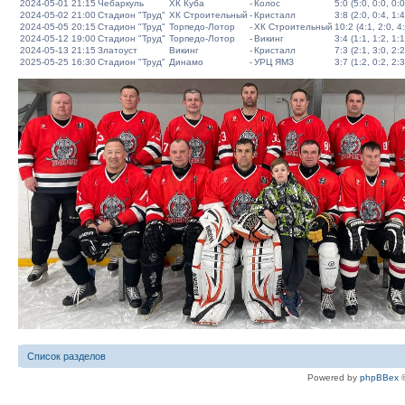
2024-05-01 21:15
Чебаркуль
ХК Куба
-
Колос
5:0 (5:0, 0:0, 0:0
2024-05-02 21:00
Стадион "Труд"
ХК Строительный
-
Кристалл
3:8 (2:0, 0:4, 1:4
2024-05-05 20:15
Стадион "Труд"
Торпедо-Лотор
-
ХК Строительный
10:2 (4:1, 2:0, 4
2024-05-12 19:00
Стадион "Труд"
Торпедо-Лотор
-
Викинг
3:4 (1:1, 1:2, 1:1
2024-05-13 21:15
Златоуст
Викинг
-
Кристалл
7:3 (2:1, 3:0, 2:2
2025-05-25 16:30
Стадион "Труд"
Динамо
-
УРЦ ЯМЗ
3:7 (1:2, 0:2, 2:3
Список разделов
Powered by
phpBBex
©