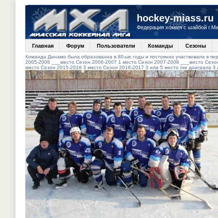
hockey-miass.ru
Федерация хоккея с шайбой г.М
Главная
Форум
Пользователи
Команды
Сезоны
Команда Динамо была образованна в 80-ые годы и постоянно участвовала в пер
2005-2006 ___место Сезон 2006-2007 1 место Сезон 2007-2008 ___место Сезон
место Сезон 2015-2016 3 место Сезон 2016-2017 3 или 5 место (не доиграла 3