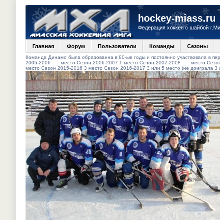
hockey-miass.ru
Федерация хоккея с шайбой г.М
Главная
Форум
Пользователи
Команды
Сезоны
Команда Динамо была образованна в 80-ые годы и постоянно участвовала в пер
2005-2006 ___место Сезон 2006-2007 1 место Сезон 2007-2008 ___место Сезон
место Сезон 2015-2016 3 место Сезон 2016-2017 3 или 5 место (не доиграла 3