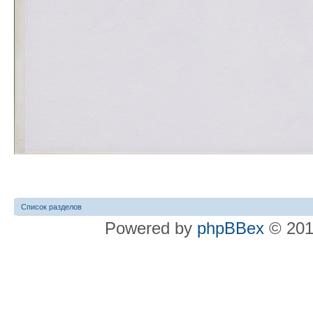
Список разделов
Powered by
phpBBex
© 20