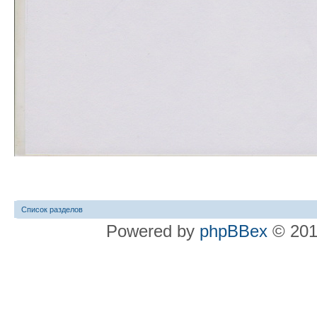
Список разделов
Powered by
phpBBex
© 20