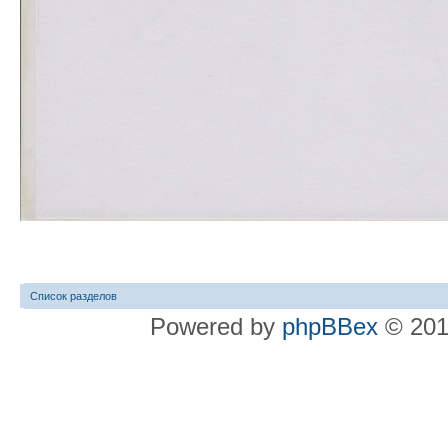
Список разделов
Powered by
phpBBex
© 20