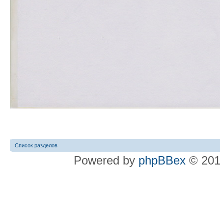
Список разделов
Powered by
phpBBex
© 20