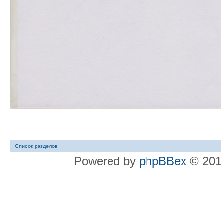
Список разделов
Powered by
phpBBex
© 20