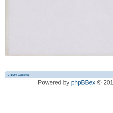
Список разделов
Powered by
phpBBex
© 20