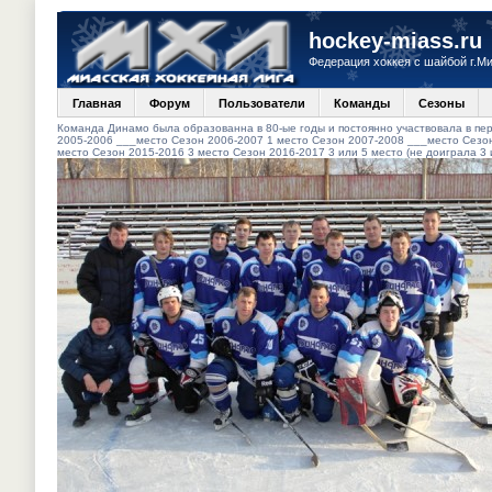
hockey-miass.ru
Федерация хоккея с шайбой г.М
Главная
Форум
Пользователи
Команды
Сезоны
Команда Динамо была образованна в 80-ые годы и постоянно участвовала в пер
2005-2006 ___место Сезон 2006-2007 1 место Сезон 2007-2008 ___место Сезон
место Сезон 2015-2016 3 место Сезон 2016-2017 3 или 5 место (не доиграла 3