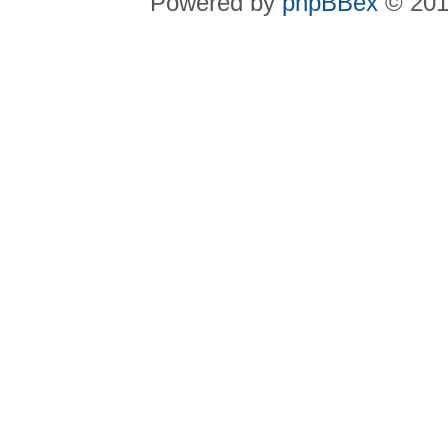
Powered by
phpBBex
© 20