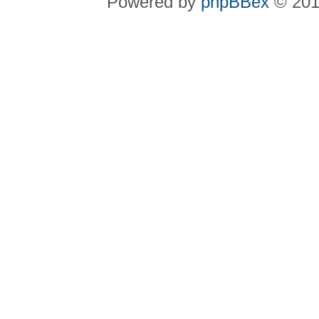
Powered by
phpBBex
© 20