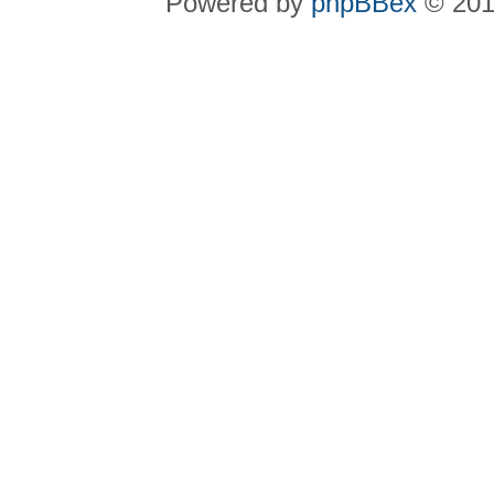
Powered by
phpBBex
© 20