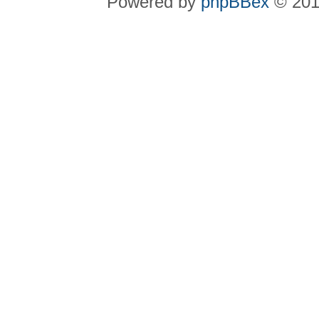
Powered by
phpBBex
© 20