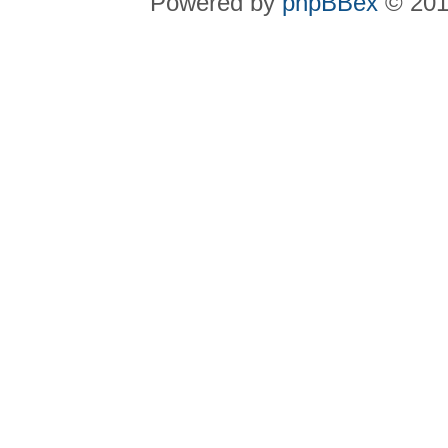
Powered by
phpBBex
© 20