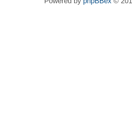
Powered by
phpBBex
© 20