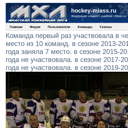
hockey-miass.ru
Федерация хоккея с шайбой г.Миасса
Главная
Форум
Пользователи
Команды
Сезоны
Команда первый раз участвовала в че
место из 10 команд. в сезоне 2013-20
года заняла 7 место. в сезоне 2015-20
года не участвовала. в сезоне 2017-2
года не участвовала. в сезоне 2019-2