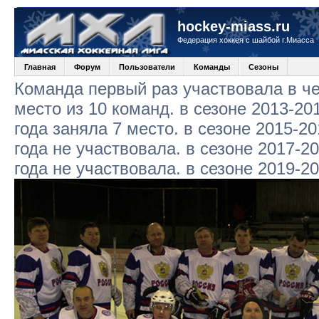
hockey-miass.ru
Федерация хоккея с шайбой г.Миасса
Главная
Форум
Пользователи
Команды
Сезоны
Команда первый раз участвовала в че
место из 10 команд. в сезоне 2013-20
года заняла 7 место. в сезоне 2015-20
года не участвовала. в сезоне 2017-2
года не участвовала. в сезоне 2019-2