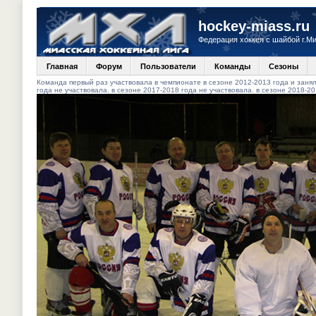
hockey-miass.ru
Федерация хоккея с шайбой г.М
Главная
Форум
Пользователи
Команды
Сезоны
Команда первый раз участвовала в чемпионате в сезоне 2012-2013 года и заняла
года не участвовала. в сезоне 2017-2018 года не участвовала. в сезоне 2018-20