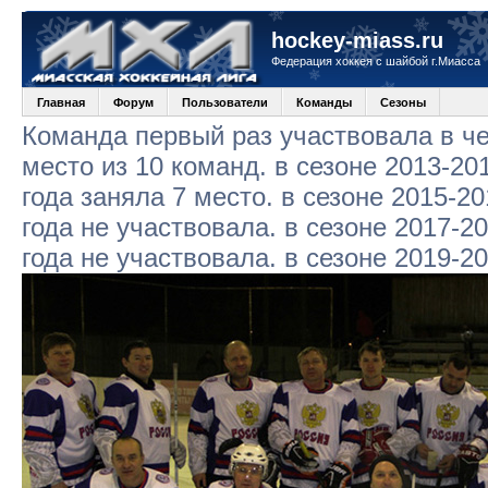
hockey-miass.ru
Федерация хоккея с шайбой г.Миасса
Главная
Форум
Пользователи
Команды
Сезоны
Команда первый раз участвовала в че
место из 10 команд. в сезоне 2013-20
года заняла 7 место. в сезоне 2015-20
года не участвовала. в сезоне 2017-2
года не участвовала. в сезоне 2019-2