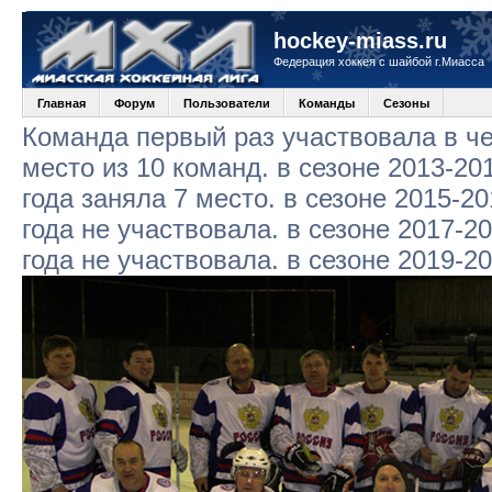
hockey-miass.ru
Федерация хоккея с шайбой г.Миасса
Главная
Форум
Пользователи
Команды
Сезоны
Команда первый раз участвовала в че
место из 10 команд. в сезоне 2013-20
года заняла 7 место. в сезоне 2015-20
года не участвовала. в сезоне 2017-2
года не участвовала. в сезоне 2019-2